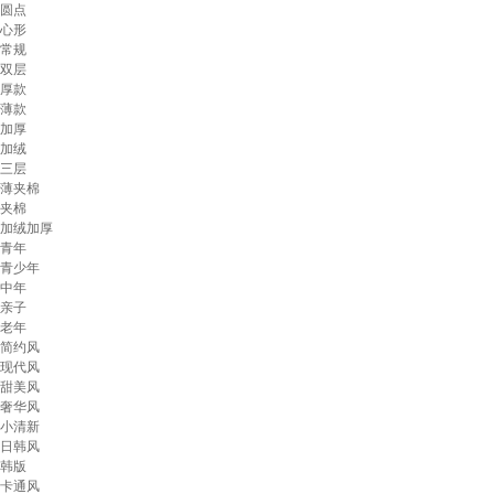
圆点
心形
常规
双层
厚款
薄款
加厚
加绒
三层
薄夹棉
夹棉
加绒加厚
青年
青少年
中年
亲子
老年
简约风
现代风
甜美风
奢华风
小清新
日韩风
韩版
卡通风