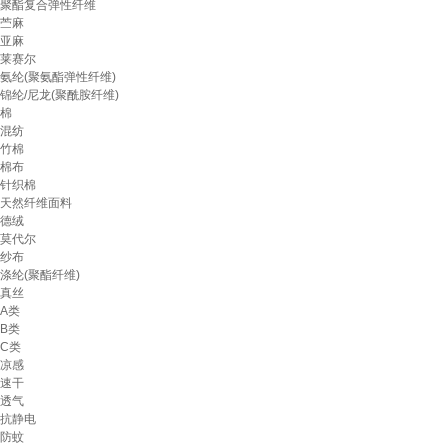
聚酯复合弹性纤维
苎麻
亚麻
莱赛尔
氨纶(聚氨酯弹性纤维)
锦纶/尼龙(聚酰胺纤维)
棉
混纺
竹棉
棉布
针织棉
天然纤维面料
德绒
莫代尔
纱布
涤纶(聚酯纤维)
真丝
A类
B类
C类
凉感
速干
透气
抗静电
防蚊