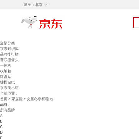
◇
送至：
北京
全部分类
京东知识库
品牌排行榜
普联摄像头
一体机
收纳包
键盘贴
键帽贴纸
京东美术馆
当前位置：
首页
>
家居服
> 女童冬季棉睡袍
品牌:
所有品牌
A
B
C
D
E