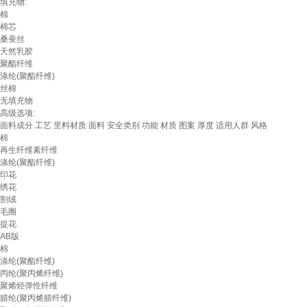
填充物:
棉
棉芯
桑蚕丝
天然乳胶
聚酯纤维
涤纶(聚酯纤维)
丝棉
无填充物
高级选项:
面料成分
工艺
里料材质
面料
安全类别
功能
材质
图案
厚度
适用人群
风格
棉
再生纤维素纤维
涤纶(聚酯纤维)
印花
绣花
割绒
毛圈
提花
AB版
棉
涤纶(聚酯纤维)
丙纶(聚丙烯纤维)
聚烯烃弹性纤维
腈纶(聚丙烯腈纤维)