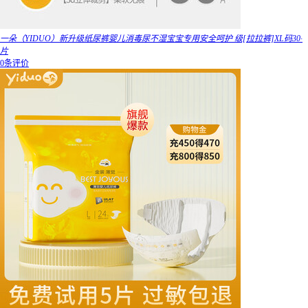
一朵（YIDUO）新升级纸尿裤婴儿消毒尿不湿宝宝专用安全呵护 级[拉拉裤]XL码30·
片
0条评价