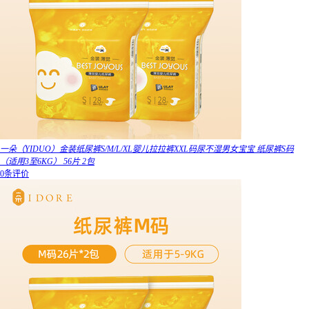
一朵（YIDUO）金装纸尿裤S/M/L/XL婴儿拉拉裤XXL码尿不湿男女宝宝 纸尿裤S码
（适用3至6KG） 56片 2包
0条评价