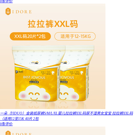
0条评价
一朵（YIDUO）金装纸尿裤S/M/L/XL婴儿拉拉裤XXL码尿不湿男女宝宝 拉拉裤XXL码
（适用12至15K 40片 2包
0条评价