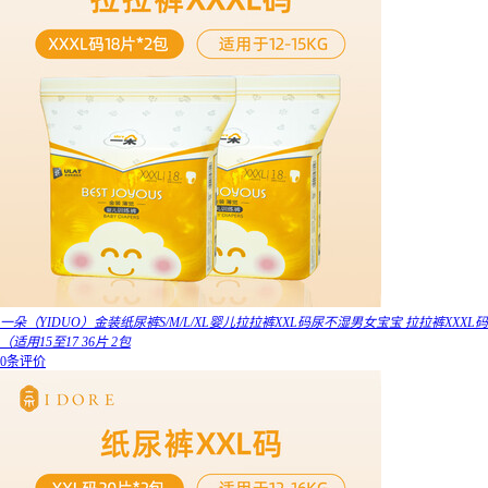
一朵（YIDUO）金装纸尿裤S/M/L/XL婴儿拉拉裤XXL码尿不湿男女宝宝 拉拉裤XXXL码
（适用15至17 36片 2包
0条评价