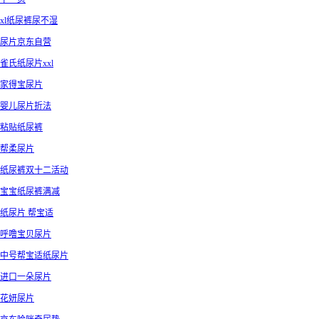
xl纸尿裤尿不湿
尿片京东自营
雀氏纸尿片xxl
家得宝尿片
婴儿尿片折法
粘贴纸尿裤
帮柔尿片
纸尿裤双十二活动
宝宝纸尿裤满减
纸尿片 帮宝适
呼噜宝贝尿片
中号帮宝适纸尿片
进口一朵尿片
花妍尿片