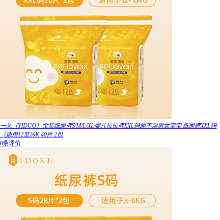
一朵（YIDUO）金装纸尿裤S/M/L/XL婴儿拉拉裤XXL码尿不湿男女宝宝 纸尿裤XXL码
（适用12至16K 40片 2包
0条评价