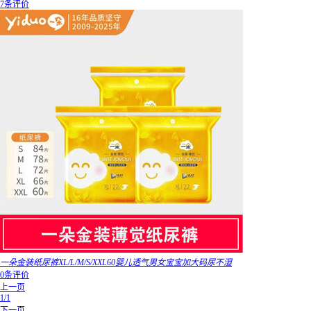
7条评价
一朵金装纸尿裤XL/L/M/S/XXL60婴儿透气男女宝宝加大码尿不湿
0条评价
上一页
1/1
下一页