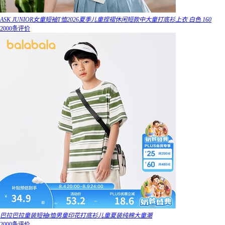
ASK JUNIOR女童短袖T恤2026夏季儿童捏褶休闲短款中大童打底衫上衣 白色 160
2000条评价
巴拉巴拉童装短袖t恤男童印花打底衫儿童夏装纯棉大童潮
2000条评价