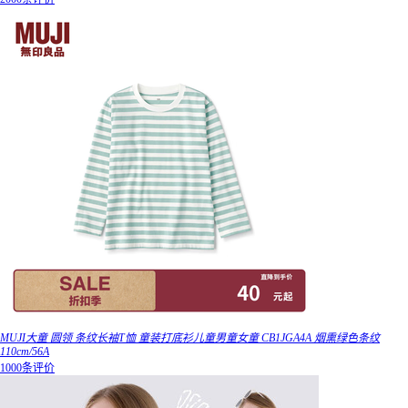
MUJI大童 圆领 条纹长袖T恤 童装打底衫儿童男童女童 CB1JGA4A 烟熏绿色条纹
110cm/56A
1000条评价