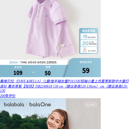
戴维贝拉（DAVE＆BELLA）儿童t恤半袖女童POLO衫短袖小童上衣夏季新款中大童打
底衫 薰衣草紫【现货】DB2240618 130 cm（建议身高120-130cm） cm（建议身高120-
130
200条评价