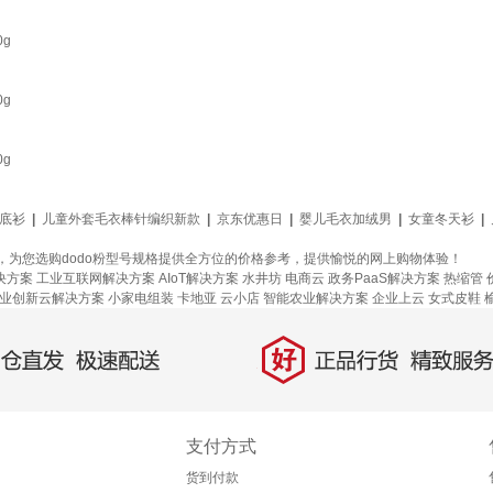
0g
0g
0g
底衫
|
儿童外套毛衣棒针编织新款
|
京东优惠日
|
婴儿毛衣加绒男
|
女童冬天衫
|
信息，为您选购dodo粉型号规格提供全方位的价格参考，提供愉悦的网上购物体验！
决方案
工业互联网解决方案
AIoT解决方案
水井坊
电商云
政务PaaS解决方案
热缩管
业创新云解决方案
小家电组装
卡地亚
云小店
智能农业解决方案
企业上云
女式皮鞋
好
直发，极速配送
正品行货，精致服务
支付方式
货到付款