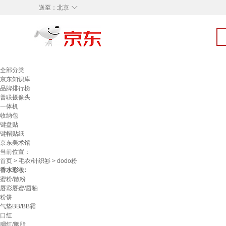
◇
送至：
北京
全部分类
京东知识库
品牌排行榜
普联摄像头
一体机
收纳包
键盘贴
键帽贴纸
京东美术馆
当前位置：
首页
>
毛衣/针织衫
> dodo粉
香水彩妆:
蜜粉/散粉
唇彩唇蜜/唇釉
粉饼
气垫BB/BB霜
口红
腮红/胭脂