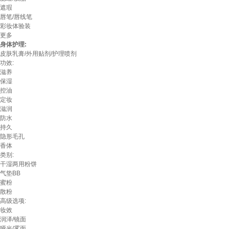
遮瑕
唇笔/唇线笔
彩妆体验装
更多
身体护理:
皮肤乳膏/外用贴剂/护理喷剂
功效:
滋养
保湿
控油
定妆
滋润
防水
持久
隐形毛孔
香体
类别:
干湿两用粉饼
气垫BB
蜜粉
散粉
高级选项:
妆效
润泽/镜面
哑光/雾面