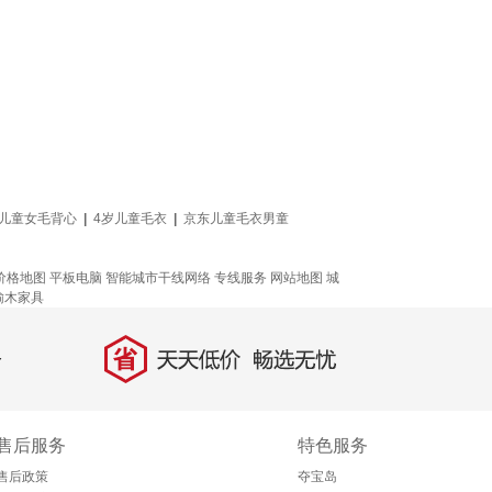
儿童女毛背心
|
4岁儿童毛衣
|
京东儿童毛衣男童
价格地图
平板电脑
智能城市干线网络
专线服务
网站地图
城
榆木家具
省
天天低价，畅选无忧
售后服务
特色服务
售后政策
夺宝岛