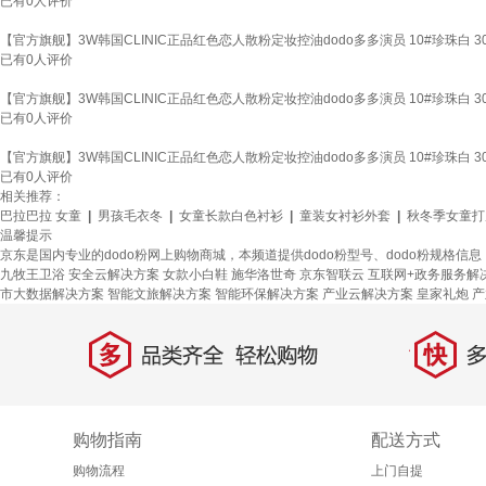
已有
0
人评价
【官方旗舰】3W韩国CLINIC正品红色恋人散粉定妆控油dodo多多演员 10#珍珠白 3
已有
0
人评价
【官方旗舰】3W韩国CLINIC正品红色恋人散粉定妆控油dodo多多演员 10#珍珠白 3
已有
0
人评价
【官方旗舰】3W韩国CLINIC正品红色恋人散粉定妆控油dodo多多演员 10#珍珠白 3
已有
0
人评价
相关推荐：
巴拉巴拉 女童
|
男孩毛衣冬
|
女童长款白色衬衫
|
童装女衬衫外套
|
秋冬季女童打
温馨提示
京东是国内专业的dodo粉网上购物商城，本频道提供dodo粉型号、dodo粉规格
九牧王卫浴
安全云解决方案
女款小白鞋
施华洛世奇
京东智联云
互联网+政务服务解
市大数据解决方案
智能文旅解决方案
智能环保解决方案
产业云解决方案
皇家礼炮
产
多
快
品类齐全，轻松购物
多仓
购物指南
配送方式
购物流程
上门自提