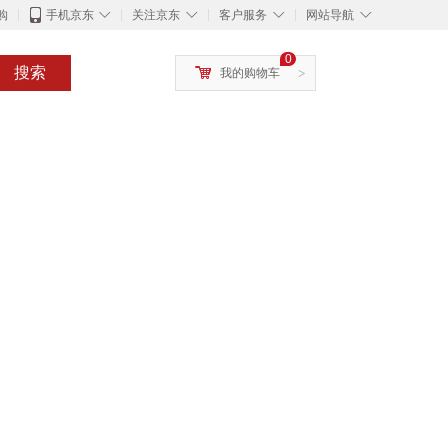
◇
◇
◇
◇
购
手机京东
关注京东
客户服务
网站导航
0
搜索
我的购物车
>