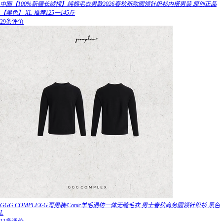
中囿【100%新疆长绒棉】纯棉毛衣男款2026春秋新款圆领针织衫内搭男装 原创正品
【黑色】 XL 推荐125一145斤
29条评价
GGG COMPLEX·G哥男装/Conic羊毛混纺一体无缝毛衣 男士春秋商务圆领针织衫 黑色
L