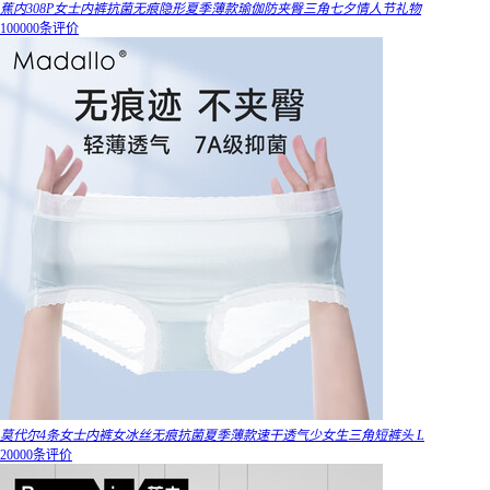
蕉内308P女士内裤抗菌无痕隐形夏季薄款瑜伽防夹臀三角七夕情人节礼物
100000条评价
莫代尔4条女士内裤女冰丝无痕抗菌夏季薄款速干透气少女生三角短裤头 L
20000条评价