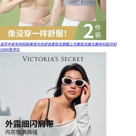
浪莎中老年妈妈款美背内衣舒适柔软无钢圈上托聚拢无痕文胸孕妇前开扣
20000条评价