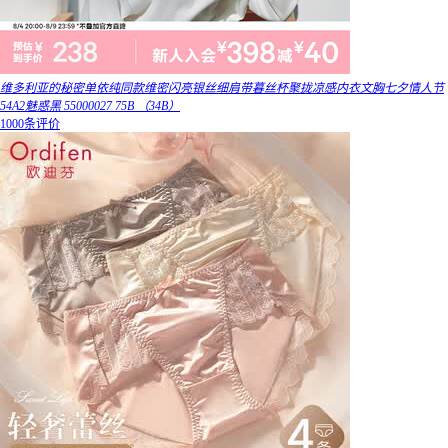
维多利亚的秘密单依纯同款维密闪亮银丝细肩带暮丝杯聚拢凉感内衣文胸七夕情人节
54A2魅惑黑 55000027 75B （34B）
1000条评价