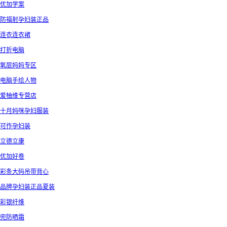
优加学案
防福射孕妇装正品
连衣连衣裙
打折电脑
氧层妈妈专区
电脑手绘人物
爱柚维专营店
十月妈咪孕妇服装
可作孕妇装
立德立康
优加好卷
彩条大码吊带背心
品牌孕妇装正品夏装
彩银纤维
兜防晒霜