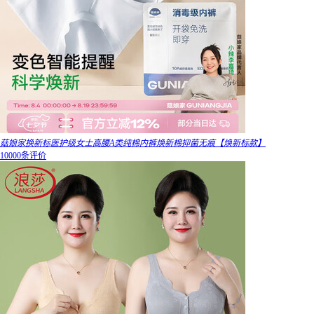
菇娘家换新标医护级女士高腰A类纯棉内裤焕新棉抑菌无痕【焕新标款】
10000条评价