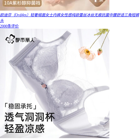
欧迪芬（Ordifen）轻奢缎面女士内裤女性感纯欲蕾丝冰丝无痕抗菌中腰舒适三角短裤
头
2000条评价