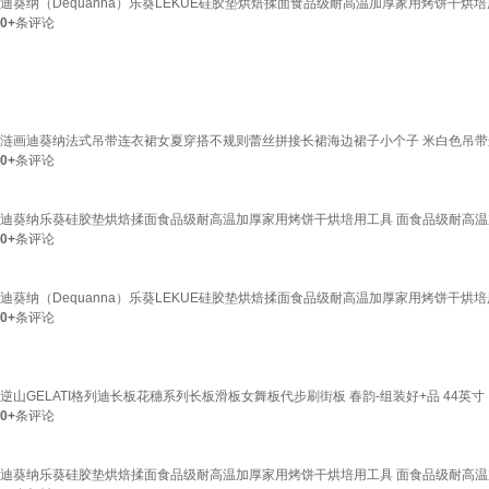
迪葵纳（Dequanna）乐葵LEKUE硅胶垫烘焙揉面食品级耐高温加厚家用烤饼干
0+
条评论
涟画迪葵纳法式吊带连衣裙女夏穿搭不规则蕾丝拼接长裙海边裙子小个子 米白色吊带
0+
条评论
迪葵纳乐葵硅胶垫烘焙揉面食品级耐高温加厚家用烤饼干烘培用工具 面食品级耐高
0+
条评论
迪葵纳（Dequanna）乐葵LEKUE硅胶垫烘焙揉面食品级耐高温加厚家用烤饼干
0+
条评论
逆山GELATI格列迪长板花穗系列长板滑板女舞板代步刷街板 春韵-组装好+品 44英寸
0+
条评论
迪葵纳乐葵硅胶垫烘焙揉面食品级耐高温加厚家用烤饼干烘培用工具 面食品级耐高