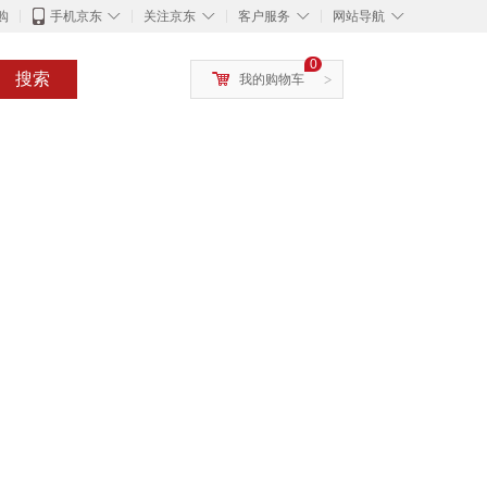
◇
◇
◇
◇
购
手机京东
关注京东
客户服务
网站导航
0
搜索
我的购物车
>