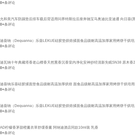
0+
条评论
允和美汽车防踢垫后排车载后背适用问界特斯拉后座奔驰宝马奥迪比亚迪通 向日葵(黑
0+
条评论
迪葵纳（Dequanna）乐葵LEKUE硅胶垫烘焙揉面食品级耐高温加厚家用烤饼干
0+
条评论
迪瓦纳十年典藏塔香老山檀香天然熏香沉香室内净化安神抄经清新失眠SN38 原木香2
0+
条评论
迪葵纳乐葵硅胶揉面垫食品级耐高温加厚烘焙 面食品级耐高温加厚家用烤饼干烘培用
0+
条评论
迪葵纳（Dequanna）乐葵LEKUE硅胶垫烘焙揉面食品级耐高温加厚家用烤饼干
0+
条评论
AD柠檬香茅甜橙薰衣草舒缓香薰 阿纳迪酒店同款10ml装 乳香
0+
条评论