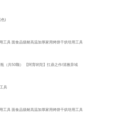
色)
烘培用工具 面食品级耐高温加厚家用烤饼干烘培用工具
瓶（共50颗） 【阿育吠陀】扛鼎之作/清雅异域
工具
烘培用工具 面食品级耐高温加厚家用烤饼干烘培用工具