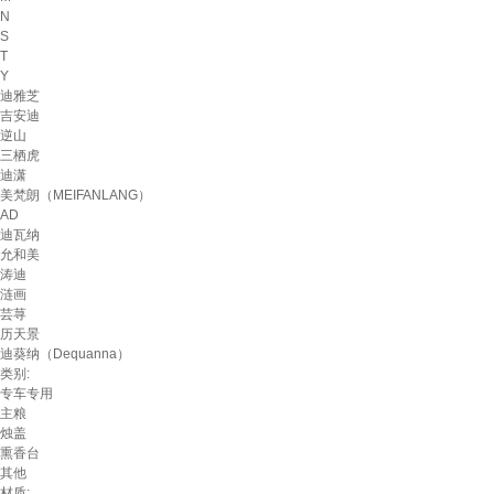
N
S
T
Y
迪雅芝
吉安迪
逆山
三栖虎
迪潇
美梵朗（MEIFANLANG）
AD
迪瓦纳
允和美
涛迪
涟画
芸荨
历天景
迪葵纳（Dequanna）
类别:
专车专用
主粮
烛盖
熏香台
其他
材质: