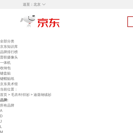
◇
送至：
北京
全部分类
京东知识库
品牌排行榜
普联摄像头
一体机
收纳包
键盘贴
键帽贴纸
京东美术馆
当前位置：
首页
>
毛衣/针织衫
> 迪葵纳绒衫
品牌:
所有品牌
A
D
J
L
M