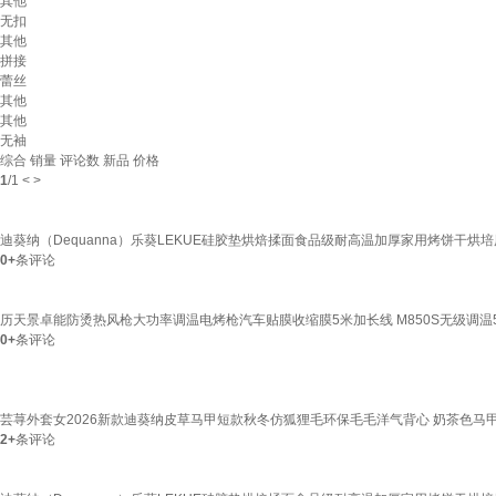
其他
无扣
其他
拼接
蕾丝
其他
其他
无袖
综合
销量
评论数
新品
价格
1
/
1
<
>
迪葵纳（Dequanna）乐葵LEKUE硅胶垫烘焙揉面食品级耐高温加厚家用烤饼干
0+
条评论
历天景卓能防烫热风枪大功率调温电烤枪汽车贴膜收缩膜5米加长线 M850S无级调温50-
0+
条评论
芸荨外套女2026新款迪葵纳皮草马甲短款秋冬仿狐狸毛环保毛毛洋气背心 奶茶色马甲
2+
条评论