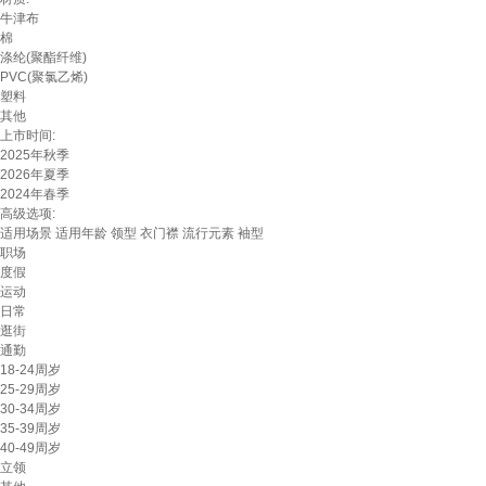
牛津布
棉
涤纶(聚酯纤维)
PVC(聚氯乙烯)
塑料
其他
上市时间:
2025年秋季
2026年夏季
2024年春季
高级选项:
适用场景
适用年龄
领型
衣门襟
流行元素
袖型
职场
度假
运动
日常
逛街
通勤
18-24周岁
25-29周岁
30-34周岁
35-39周岁
40-49周岁
立领