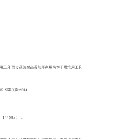
烘培用工具 面食品级耐高温加厚家用烤饼干烘培用工具
830度(5米线)
【品牌版】 L