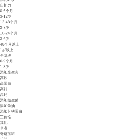
自护力
0-6个月
3-12岁
12-48个月
3-7岁
10-24个月
3-6岁
48个月以上
1岁以上
全阶段
6-9个月
1-3岁
添加维生素
高铁
高蛋白
高锌
高钙
添加益生菌
添加鱼油
添加乳铁蛋白
三价铬
其他
卓睿
奇迹蓝罐