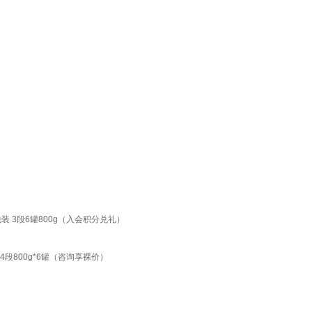
包装 3段6罐800g（入会积分兑礼）
4段800g*6罐（咨询享裸价）