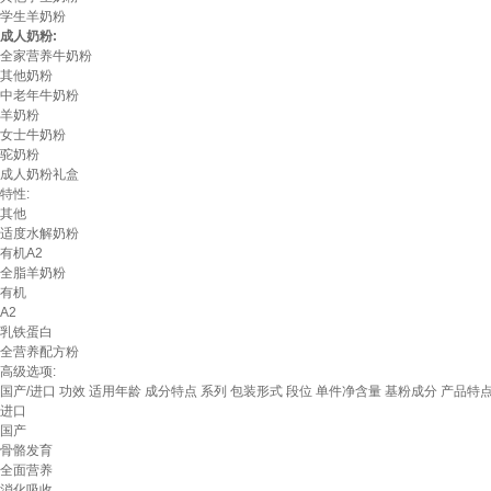
学生羊奶粉
成人奶粉:
全家营养牛奶粉
其他奶粉
中老年牛奶粉
羊奶粉
女士牛奶粉
驼奶粉
成人奶粉礼盒
特性:
其他
适度水解奶粉
有机A2
全脂羊奶粉
有机
A2
乳铁蛋白
全营养配方粉
高级选项:
国产/进口
功效
适用年龄
成分特点
系列
包装形式
段位
单件净含量
基粉成分
产品特
进口
国产
骨骼发育
全面营养
消化吸收