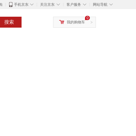
◇
◇
◇
◇
购
手机京东
关注京东
客户服务
网站导航
0
搜索
我的购物车
>