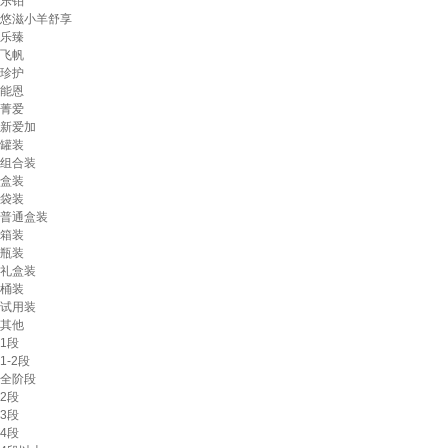
乐铂
悠滋小羊舒享
乐臻
飞帆
珍护
能恩
菁爱
新爱加
罐装
组合装
盒装
袋装
普通盒装
箱装
瓶装
礼盒装
桶装
试用装
其他
1段
1-2段
全阶段
2段
3段
4段