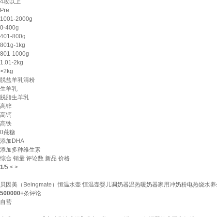
4段以上
Pre
1001-2000g
0-400g
401-800g
801g-1kg
801-1000g
1.01-2kg
>2kg
脱盐羊乳清粉
生羊乳
脱脂生羊乳
高锌
高钙
高铁
0蔗糖
添加DHA
添加多种维生素
综合
销量
评论数
新品
价格
1
/
5
<
>
贝因美（Beingmate）恒温水壶 恒温壶婴儿调奶器温热暖奶器家用冲奶粉电热烧水
500000+
条评论
自营