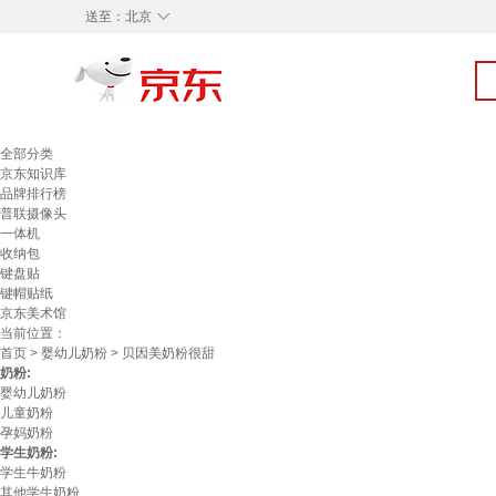
◇
送至：
北京
全部分类
京东知识库
品牌排行榜
普联摄像头
一体机
收纳包
键盘贴
键帽贴纸
京东美术馆
当前位置：
首页
>
婴幼儿奶粉
> 贝因美奶粉很甜
奶粉:
婴幼儿奶粉
儿童奶粉
孕妈奶粉
学生奶粉:
学生牛奶粉
其他学生奶粉