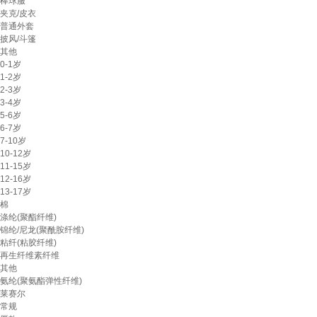
棒球服
夹克/皮衣
普通外套
披风/斗篷
其他
0-1岁
1-2岁
2-3岁
3-4岁
5-6岁
6-7岁
7-10岁
10-12岁
11-15岁
12-16岁
13-17岁
棉
涤纶(聚酯纤维)
锦纶/尼龙(聚酰胺纤维)
粘纤(粘胶纤维)
再生纤维素纤维
其他
氨纶(聚氨酯弹性纤维)
莱赛尔
常规