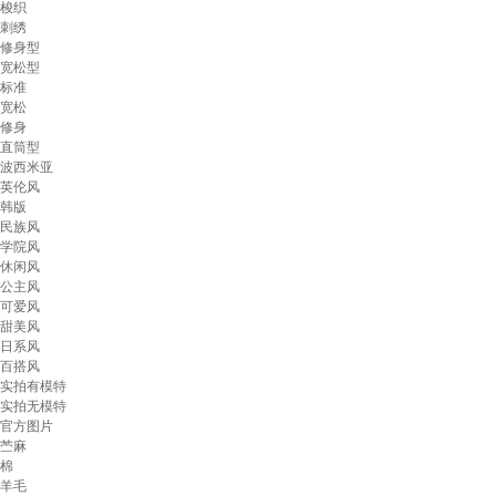
梭织
刺绣
修身型
宽松型
标准
宽松
修身
直筒型
波西米亚
英伦风
韩版
民族风
学院风
休闲风
公主风
可爱风
甜美风
日系风
百搭风
实拍有模特
实拍无模特
官方图片
苎麻
棉
羊毛