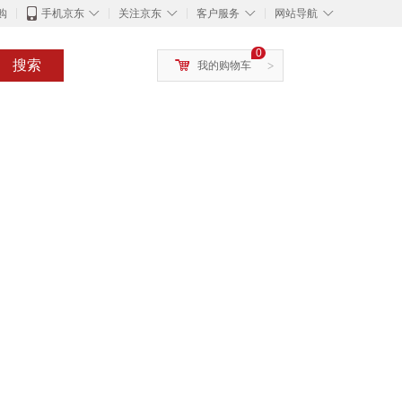
◇
◇
◇
◇
购
手机京东
关注京东
客户服务
网站导航
0
搜索
我的购物车
>