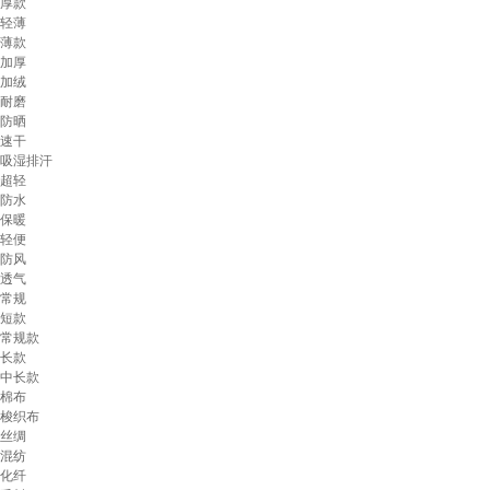
厚款
轻薄
薄款
加厚
加绒
耐磨
防晒
速干
吸湿排汗
超轻
防水
保暖
轻便
防风
透气
常规
短款
常规款
长款
中长款
棉布
梭织布
丝绸
混纺
化纤