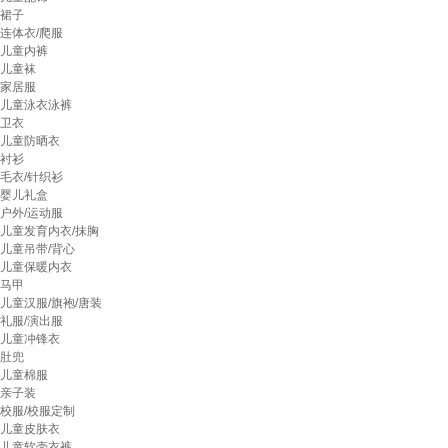
裙子
连体衣/爬服
儿童内裤
儿童袜
家居服
儿童泳衣泳裤
卫衣
儿童防晒衣
衬衫
毛衣/针织衫
婴儿礼盒
户外/运动服
儿童发育内衣/抹胸
儿童吊带/背心
儿童保暖内衣
马甲
儿童汉服/旗袍/唐装
礼服/演出服
儿童冲锋衣
肚兜
儿童棉服
亲子装
校服/校服定制
儿童皮肤衣
儿童软壳衣裤