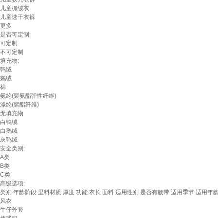
儿童抓绒衣
儿童速干衣裤
更多
是否可定制:
可定制
不可定制
填充物:
鸭绒
鹅绒
棉
氨纶(聚氨酯弹性纤维)
涤纶(聚酯纤维)
无填充物
白鸭绒
白鹅绒
灰鸭绒
安全类别:
A类
B类
C类
高级选项:
类别
年龄阶段
里料材质
厚度
功能
衣长
面料
适用性别
是否有腰带
适用季节
适用年
风衣
牛仔外套