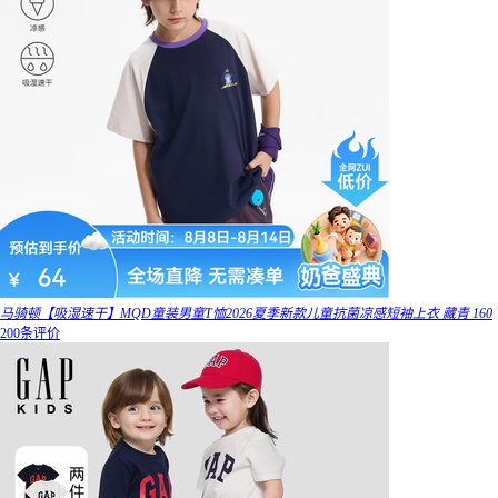
马骑顿【吸湿速干】MQD童装男童T恤2026夏季新款儿童抗菌凉感短袖上衣 藏青 160
200条评价