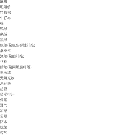
麻布
毛混纺
精梳棉
牛仔布
棉
鸭绒
鹅绒
黑绒
氨纶(聚氨酯弹性纤维)
桑蚕丝
涤纶(聚酯纤维)
丝棉
腈纶(聚丙烯腈纤维)
羊羔绒
无填充物
易穿脱
超轻
吸湿排汗
保暖
透气
凉感
常规
防水
抗菌
逶气