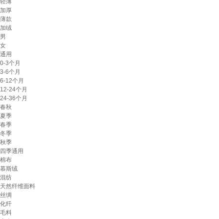
轻薄
加厚
薄款
加绒
男
女
通用
0-3个月
3-6个月
6-12个月
12-24个月
24-36个月
春秋
夏季
春季
冬季
秋季
四季通用
棉布
慕斯绒
混纺
天然纤维面料
丝绸
化纤
毛料