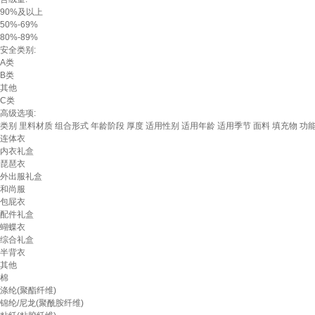
90%及以上
50%-69%
80%-89%
安全类别:
A类
B类
其他
C类
高级选项:
类别
里料材质
组合形式
年龄阶段
厚度
适用性别
适用年龄
适用季节
面料
填充物
功
连体衣
内衣礼盒
琵琶衣
外出服礼盒
和尚服
包屁衣
配件礼盒
蝴蝶衣
综合礼盒
半背衣
其他
棉
涤纶(聚酯纤维)
锦纶/尼龙(聚酰胺纤维)