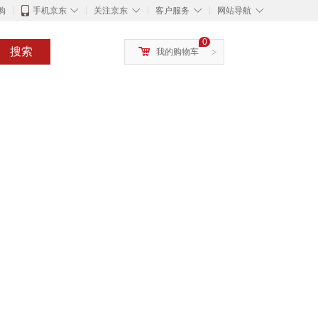
◇
◇
◇
◇
购
手机京东
关注京东
客户服务
网站导航
0
搜索
我的购物车
>