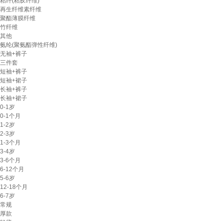
粘纤(粘胶纤维)
再生纤维素纤维
聚酯薄膜纤维
竹纤维
其他
氨纶(聚氨酯弹性纤维)
无袖+裤子
三件套
短袖+裤子
短袖+裙子
长袖+裤子
长袖+裙子
0-1岁
0-1个月
1-2岁
2-3岁
1-3个月
3-4岁
3-6个月
6-12个月
5-6岁
12-18个月
6-7岁
常规
厚款