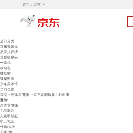
◇
送至：
北京
全部分类
京东知识库
品牌排行榜
普联摄像头
一体机
收纳包
键盘贴
键帽贴纸
京东美术馆
当前位置：
首页
>
连体衣/爬服
> 京东多朗盾婴儿外出服
童装:
连体衣/爬服
儿童套装
儿童羽绒服
婴儿礼盒
外套/大衣
儿童T恤