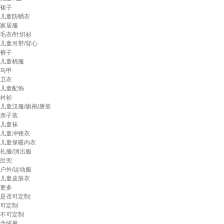
裙子
儿童防晒衣
家居服
毛衣/针织衫
儿童吊带/背心
裤子
儿童棉服
马甲
卫衣
儿童配饰
衬衫
儿童汉服/旗袍/唐装
亲子装
儿童袜
儿童冲锋衣
儿童保暖内衣
礼服/演出服
肚兜
户外/运动服
儿童皮肤衣
更多
是否可定制:
可定制
不可定制
含绒量: