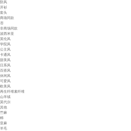
防风
开衫
套头
商场同款
否
非商场同款
波西米亚
英伦风
学院风
公主风
卡通风
甜美风
日系风
百搭风
休闲风
可爱风
欧美风
再生纤维素纤维
山羊绒
莫代尔
其他
苎麻
棉
亚麻
羊毛