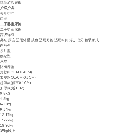
婴童游泳尿裤
护理护具:
失能护理
口罩
二手婴童尿裤:
二手婴童尿裤
高级选项:
类别
厚度
适用体重
成色
适用月龄
适用时间
添加成分
包装形式
内裤型
尿片型
腰贴型
尿垫
防褥疮垫
薄款(0.2CM-0.4CM)
常规款(0.5CM-0.8CM)
超薄款(低至0.1CM)
加厚款(近1CM)
0-5KG
4-8kg
6-11kg
9-14kg
12-17kg
15-22kg
18-30kg
35kg以上