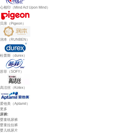
心相印（Mind Act Upon Mind）
贝亲（Pigeon）
润本（RUNBEN）
杜蕾斯（durex）
苏菲（SOFY）
高洁丝（Kotex）
爱他美（Aptamil）
更多
尿裤:
婴童纸尿裤
婴童拉拉裤
婴儿纸尿片