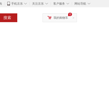
◇
◇
◇
◇
购
手机京东
关注京东
客户服务
网站导航
0
搜索
我的购物车
>