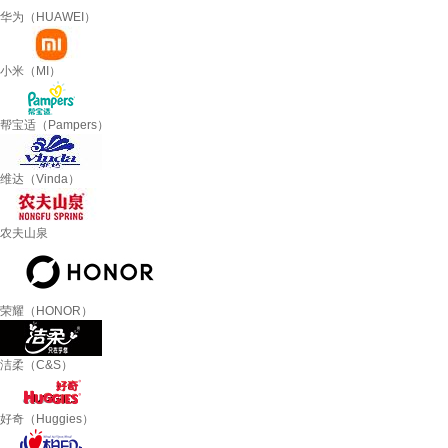
华为（HUAWEI）
小米（MI）
帮宝适（Pampers）
维达（Vinda）
农夫山泉
荣耀（HONOR）
洁柔（C&S）
好奇（Huggies）