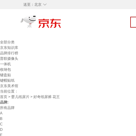
◇
送至：
北京
全部分类
京东知识库
品牌排行榜
普联摄像头
一体机
收纳包
键盘贴
键帽贴纸
京东美术馆
当前位置：
首页
>
婴儿纸尿片
> 好奇纸尿裤 花王
品牌:
所有品牌
A
B
C
D
E