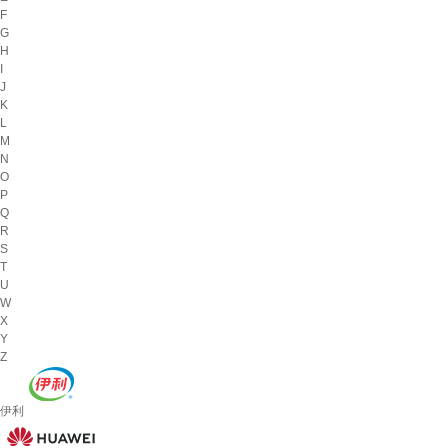
F
G
H
I
J
K
L
M
N
O
P
Q
R
S
T
U
W
X
Y
Z
伊利