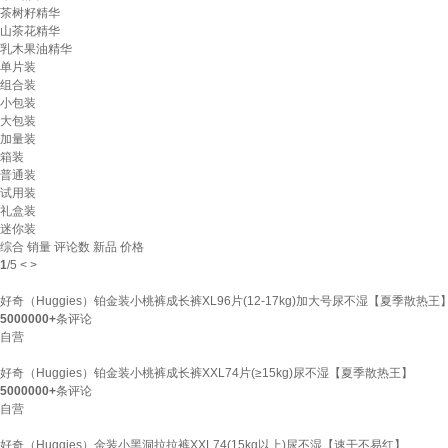
茶树籽精华
山茶花精华
乳木果油精华
单片装
组合装
小包装
大包装
加量装
箱装
普通装
试用装
礼盒装
迷你装
综合
销量
评论数
新品
价格
1
/
5
<
>
好奇（Huggies）铂金装小桃裤成长裤XL96片(12-17kg)加大号尿不湿【夏季散热王
5000000+
条评论
自营
好奇（Huggies）铂金装小桃裤成长裤XXL74片(≥15kg)尿不湿【夏季散热王】
5000000+
条评论
自营
好奇（Huggies）金装小黑洞拉拉裤XXL74(15kg以上)尿不湿【速干不易红】