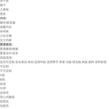
亲子装
裤子
儿童袜
更多
内衣:
睡衣/家居服
保暖内衣
休闲袜
少女文胸
女士内裤
婴童寝居:
婴童睡袋/抱被
婴童浴巾/浴衣
高级选项:
是否可定制
安全类别
类别
适用年龄
适用季节
厚度
功能
填充物
风格
面料
里料材质
可定制
不可定制
A类
B类
其他
吊带
连体衣
背心式睡袋
琵琶衣
包屁衣