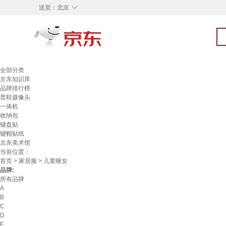
◇
送至：
北京
全部分类
京东知识库
品牌排行榜
普联摄像头
一体机
收纳包
键盘贴
键帽贴纸
京东美术馆
当前位置：
首页
>
家居服
> 儿童睡女
品牌:
所有品牌
A
B
C
D
E