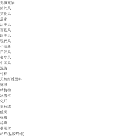
无填充物
简约风
英伦风
居家
甜美风
百搭风
欧美风
现代风
小清新
日韩风
奢华风
中国风
混纺
竹棉
天然纤维面料
德绒
精梳棉
冰雪丝
化纤
奥粒绒
丝绸
棉布
棉麻
桑蚕丝
粘纤(粘胶纤维)