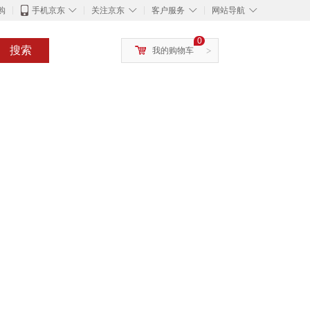
◇
◇
◇
◇
购
手机京东
关注京东
客户服务
网站导航
0
搜索
我的购物车
>