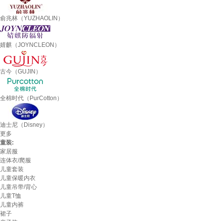
俞兆林（YUZHAOLIN）
婧麒（JOYNCLEON）
古今（GUJIN）
全棉时代（PurCotton）
迪士尼（Disney）
更多
童装:
家居服
连体衣/爬服
儿童套装
儿童保暖内衣
儿童吊带/背心
儿童T恤
儿童内裤
裙子