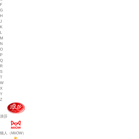
F
G
H
J
K
L
M
N
O
P
Q
R
S
T
W
X
Y
Z
浪莎
猫人（MiiOW）