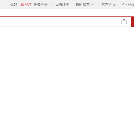
◇
你好，
请登录
免费注册
我的订单
我的京东
京东会员
企业采