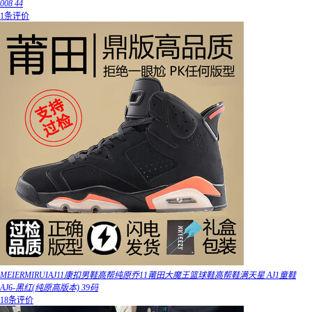
008 44
1条评价
MEIERMIRUIAJ11康扣男鞋高帮纯原乔11莆田大魔王篮球鞋高帮鞋满天星 AJ1童鞋
AJ6-黑红(纯原高版本) 39码
18条评价