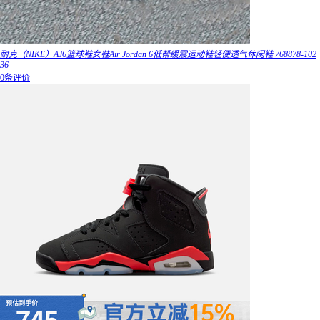
耐克（NIKE）AJ6篮球鞋女鞋Air Jordan 6低帮缓震运动鞋轻便透气休闲鞋 768878-102
36
0条评价