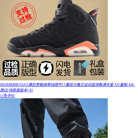
MEIERMIRUIAJ11康扣男鞋高帮纯原乔11莆田大魔王运动篮球鞋满天星 AJ1童鞋 AJ6-
黑红(纯原高版本) 45
11条评价