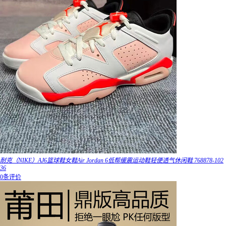
耐克（NIKE）AJ6篮球鞋女鞋Air Jordan 6低帮缓震运动鞋轻便透气休闲鞋 768878-102
36
0条评价