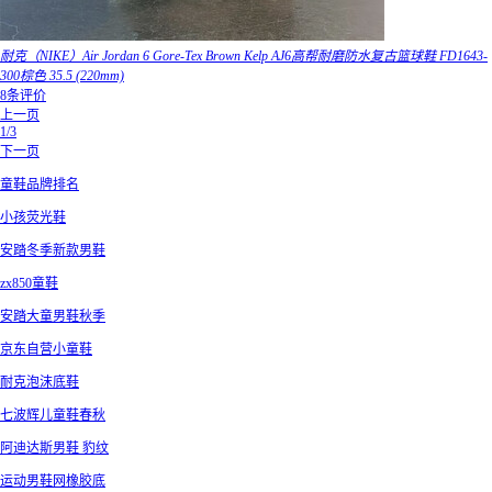
耐克（NIKE）Air Jordan 6 Gore-Tex Brown Kelp AJ6高帮耐磨防水复古篮球鞋 FD1643-
300棕色 35.5 (220mm)
8条评价
上一页
1/3
下一页
童鞋品牌排名
小孩荧光鞋
安踏冬季新款男鞋
zx850童鞋
安踏大童男鞋秋季
京东自营小童鞋
耐克泡沫底鞋
七波辉儿童鞋春秋
阿迪达斯男鞋 豹纹
运动男鞋网橡胶底