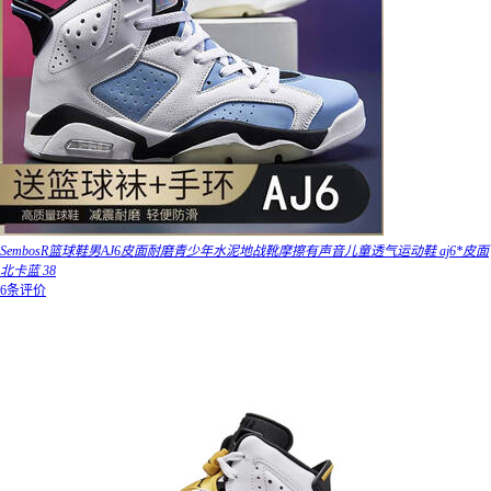
SembosR篮球鞋男AJ6皮面耐磨青少年水泥地战靴摩擦有声音儿童透气运动鞋 aj6*皮面
北卡蓝 38
6条评价