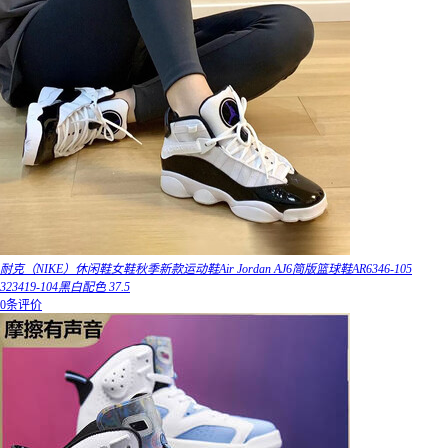
耐克（NIKE）休闲鞋女鞋秋季新款运动鞋Air Jordan AJ6简版篮球鞋AR6346-105
323419-104黑白配色 37.5
0条评价