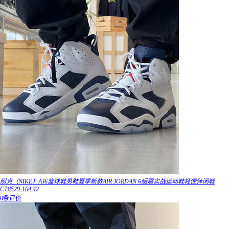
耐克（NIKE）AJ6篮球鞋男鞋夏季新款AIR JORDAN 6缓震实战运动鞋轻便休闲鞋
CT8529-164 42
0条评价