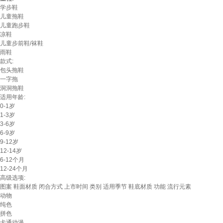
学步鞋
儿童拖鞋
儿童跑步鞋
凉鞋
儿童步前鞋/袜鞋
雨鞋
款式:
包头拖鞋
一字拖
洞洞拖鞋
适用年龄:
0-1岁
1-3岁
3-6岁
6-9岁
9-12岁
12-14岁
6-12个月
12-24个月
高级选项:
图案
鞋面材质
闭合方式
上市时间
类别
适用季节
鞋底材质
功能
流行元素
动物
纯色
拼色
卡通动漫