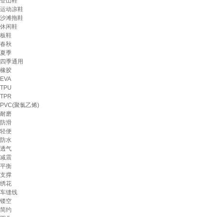
登山鞋
运动凉鞋
沙滩拖鞋
休闲鞋
板鞋
春秋
夏季
四季通用
橡胶
EVA
TPU
TPR
PVC(聚氯乙烯)
耐磨
防滑
轻便
防水
透气
减震
平衡
支撑
绣花
车缝线
镂空
简约