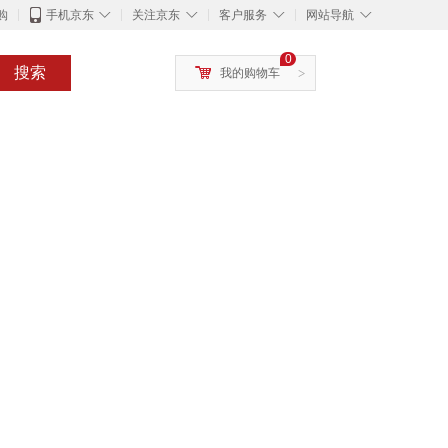
◇
◇
◇
◇
购
手机京东
关注京东
客户服务
网站导航
0
搜索
我的购物车
>