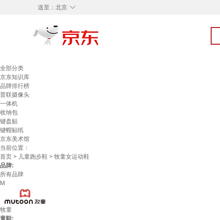
◇
送至：
北京
全部分类
京东知识库
品牌排行榜
普联摄像头
一体机
收纳包
键盘贴
键帽贴纸
京东美术馆
当前位置：
首页
>
儿童跑步鞋
> 牧童女运动鞋
品牌:
所有品牌
M
牧童
童鞋: