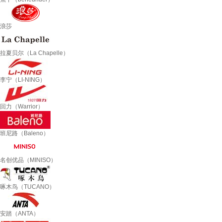
浪莎
拉夏贝尔（La Chapelle）
李宁（LI-NING）
回力（Warrior）
班尼路（Baleno）
名创优品（MINISO）
啄木鸟（TUCANO）
安踏（ANTA）