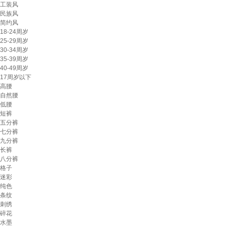
工装风
民族风
简约风
18-24周岁
25-29周岁
30-34周岁
35-39周岁
40-49周岁
17周岁以下
高腰
自然腰
低腰
短裤
五分裤
七分裤
九分裤
长裤
八分裤
格子
迷彩
纯色
条纹
刺绣
碎花
水墨