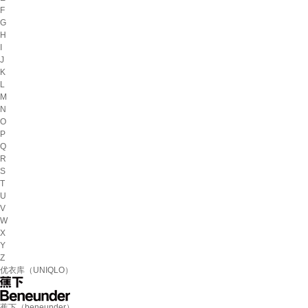
F
G
H
I
J
K
L
M
N
O
P
Q
R
S
T
U
V
W
X
Y
Z
优衣库（UNIQLO）
蕉下（beneunder）