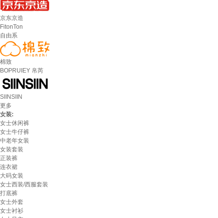
京东京造
FitonTon
自由系
棉致
BOPRUIEY 帛芮
SIINSIIN
更多
女装:
女士休闲裤
女士牛仔裤
中老年女装
女装套装
正装裤
连衣裙
大码女装
女士西装/西服套装
打底裤
女士外套
女士衬衫