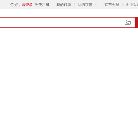
◇
你好，
请登录
免费注册
我的订单
我的京东
京东会员
企业采