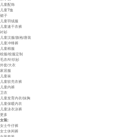
儿童配饰
儿童T恤
裙子
儿童羽绒服
儿童速干衣裤
衬衫
儿童汉服/旗袍/唐装
儿童冲锋裤
儿童棉服
校服/校服定制
毛衣/针织衫
外套/大衣
家居服
儿童袜
儿童软壳衣裤
儿童内裤
卫衣
儿童发育内衣/抹胸
儿童保暖内衣
儿童泳衣泳裤
更多
女装:
女士牛仔裤
女士休闲裤
女装套装