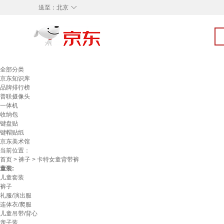
◇
送至：
北京
全部分类
京东知识库
品牌排行榜
普联摄像头
一体机
收纳包
键盘贴
键帽贴纸
京东美术馆
当前位置：
首页
>
裤子
> 卡特女童背带裤
童装:
儿童套装
裤子
礼服/演出服
连体衣/爬服
儿童吊带/背心
亲子装