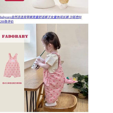
babycare自然凉选背带裤男童舒适裤子女童休闲长裤 沙砾色90
200条评价