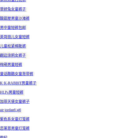
索熙男童打底裤
菲妍兔女童裤子
酸甜屋男童沙滩裤
男中童短裤包邮
英哥丽儿女童短裤
儿童松紧棉靴裤
翻边涂鸦女裤子
绚萌男童短裤
童话酷酷女童背带裤
K·K-RABBIT男童裤子
HLPs男童短裤
加菲天使女童裤子
air jordan6 aj6
紫色系女童灯笼裤
恋莱恩男童灯笼裤
枸杞