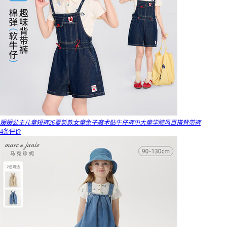
媛媛公主儿童短裤26夏新款女童兔子魔术贴牛仔裤中大童学院风百搭背带裤
4条评价