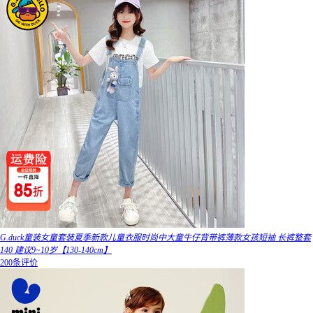
G.duck童装女童套装夏季新款儿童衣服时尚中大童牛仔背带裤薄款女孩短袖 长裤整套
140 建议9~10岁【130-140cm】
200条评价