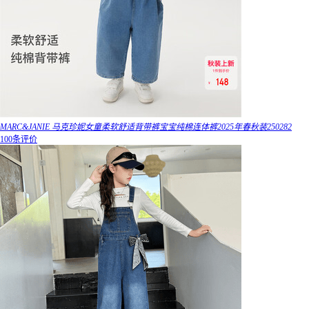
MARC&JANIE 马克珍妮女童柔软舒适背带裤宝宝纯棉连体裤2025年春秋装250282
100条评价