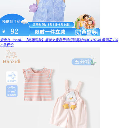
安奈儿（Annil）【商场同款】童装女童背带裤短裤夏时尚AG426648 紫调花 120
26条评价