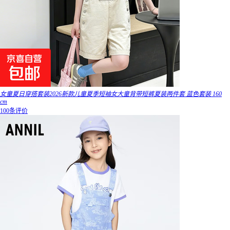
女童夏日穿搭套装2026新款儿童夏季短袖女大童背带短裤夏装两件套 蓝色套装 160
cm
100条评价