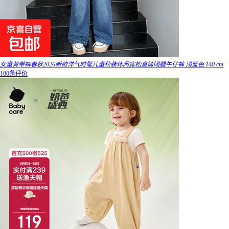
女童背带裤春秋2026新款洋气时髦儿童秋装休闲宽松直筒阔腿牛仔裤 浅蓝色 140 cm
100条评价