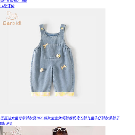
恤+背带裤】 160
14条评价
班喜迪女童背带裤秋装2026新款宝宝休闲裤春秋弯刀裤儿童牛仔裤秋季裤子
8条评价