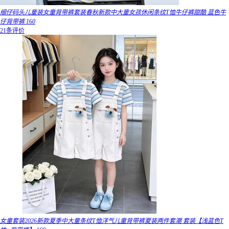
细仔码头儿童装女童背带裤套装春秋新款中大童女孩休闲条纹T恤牛仔裤甜酷 蓝色牛
仔背带裤 160
21条评价
女童套装2026新款夏季中大童条纹T恤洋气儿童背带裤夏装两件套潮 套装【浅蓝色T