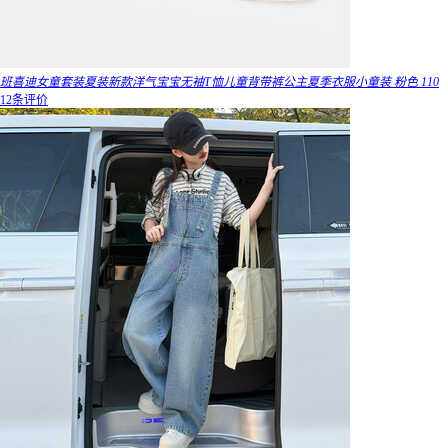
班喜迪女童套装夏装新款洋气宝宝无袖T恤儿童背带裤公主夏季衣服小童装 粉色 110
12条评价