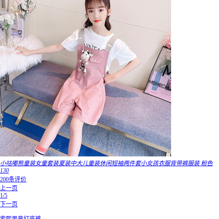
小咕嘟熊童装女童套装夏装中大儿童装休闲短袖两件套小女孩衣服背带裤服装 粉色
130
200条评价
上一页
1/5
下一页