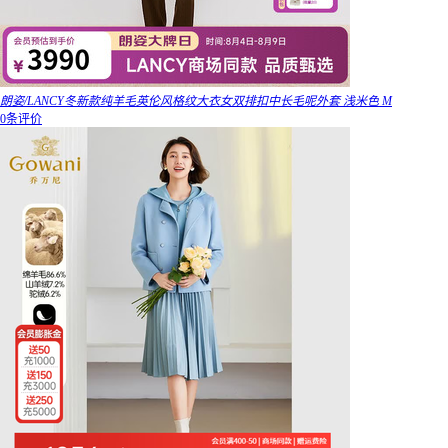
朗姿/LANCY冬新款纯羊毛英伦风格纹大衣女双排扣中长毛呢外套 浅米色 M
0条评价