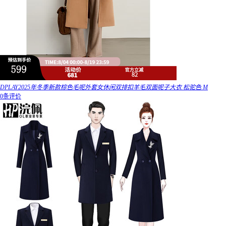
DPLAY2025年冬季新款棕色毛呢外套女休闲双排扣羊毛双面呢子大衣 松驼色 M
0条评价