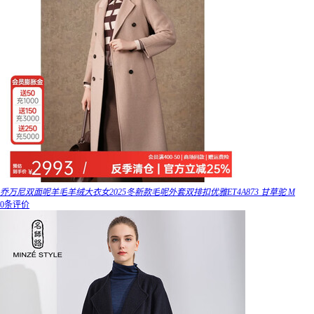
乔万尼双面呢羊毛羊绒大衣女2025冬新款毛呢外套双排扣优雅ET4A873 甘草驼 M
0条评价