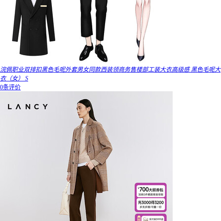
浣佩职业双排扣黑色毛呢外套男女同款西装领商务售楼部工装大衣高级感 黑色毛呢大
衣（女） S
0条评价