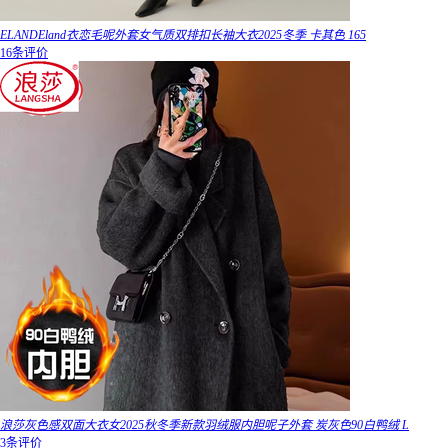
ELANDEland衣恋毛呢外套女气质双排扣长袖大衣2025冬季 卡其色 165
16条评价
浪莎灰色感双面大衣女2025秋冬季新款羽绒服内胆呢子外套 炭灰色90白鸭绒 L
3条评价