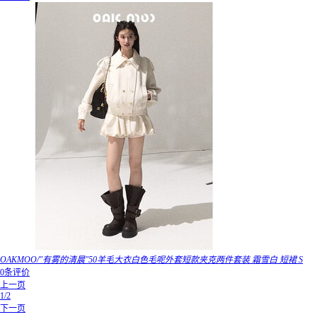
OAKMOO/"有雾的清晨"50羊毛大衣白色毛呢外套短款夹克两件套装 霜雪白 短裙 S
0条评价
上一页
1/2
下一页