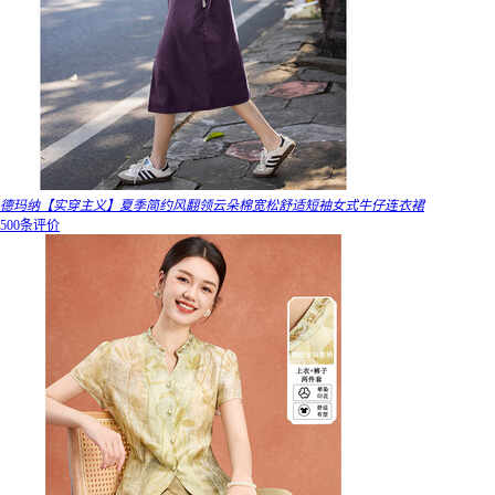
德玛纳【实穿主义】夏季简约风翻领云朵棉宽松舒适短袖女式牛仔连衣裙
500条评价