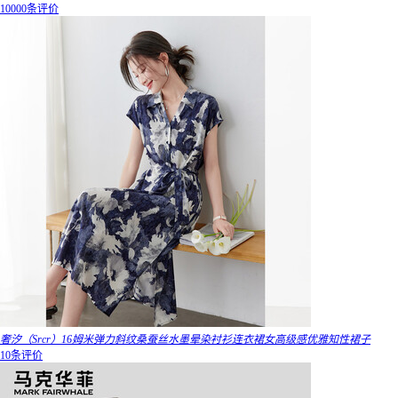
10000条评价
奢汐（Srcr）16姆米弹力斜纹桑蚕丝水墨晕染衬衫连衣裙女高级感优雅知性裙子
10条评价