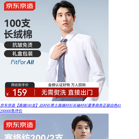
京东京造【高端100支】白衬衫男士高端衬衫长袖衬衫夏季商务正装白色41
200000条评价