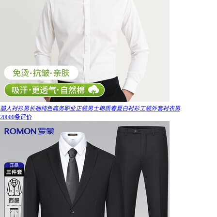
猫人衬衫男长袖纯色商务职业正装男士棉质春夏白衬衫工装外套衬衣男
20000条评价