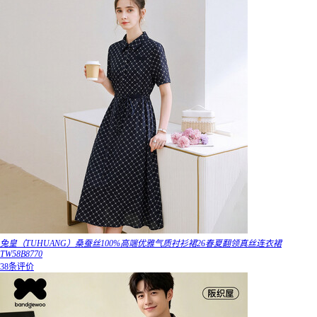
兔皇（TUHUANG）桑蚕丝100%高端优雅气质衬衫裙26春夏翻领真丝连衣裙
TW58B8770
38条评价