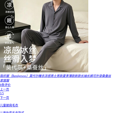
阪织屋（Bandgewoo）莫代尔睡衣凉感男士男款夏季薄款新款长袖长裤可外穿桑蚕丝
家居服
8条评价
上一页
1/5
下一页
儿童披肩毛衣