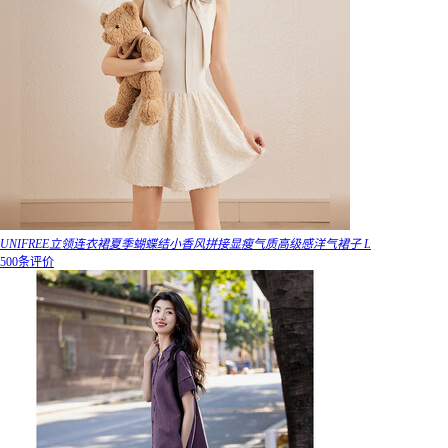
UNIFREE立领连衣裙夏季蝴蝶结小香风拼接显瘦气质高级感洋气裙子 L
500条评价