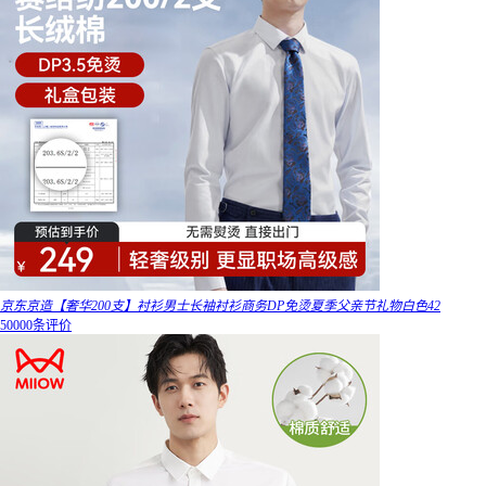
京东京造【奢华200支】衬衫男士长袖衬衫商务DP免烫夏季父亲节礼物白色42
50000条评价