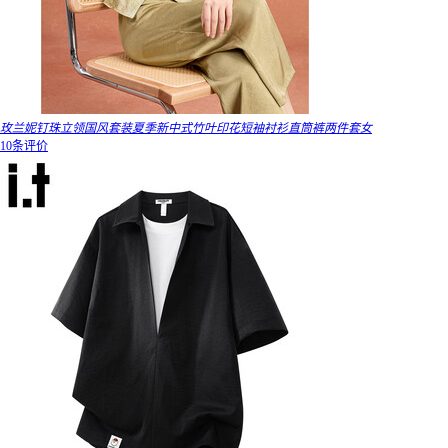
玫兰妮钉珠立领国风套装夏季新中式竹叶印花短袖衬衫直筒裤两件套女
10条评价