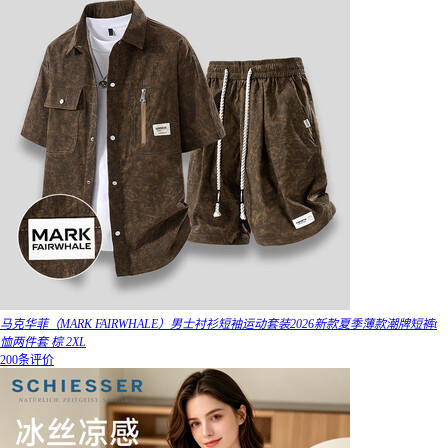
马克华菲（MARK FAIRWHALE）男士衬衫短袖运动套装2026新款夏季薄款潮牌短裤t
恤两件套 棕 2XL
200条评价