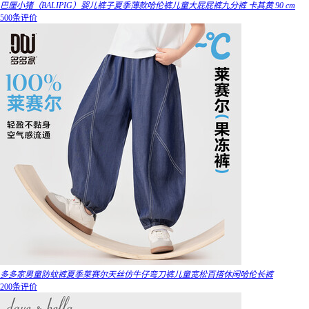
巴厘小猪（BALIPIG）婴儿裤子夏季薄款哈伦裤儿童大屁屁裤九分裤 卡其黄 90 cm
500条评价
多多家男童防蚊裤夏季莱赛尔天丝仿牛仔弯刀裤儿童宽松百搭休闲哈伦长裤
200条评价