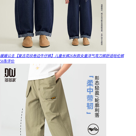
媛媛公主【复古花纹卷边牛仔裤】儿童长裤26秋款女童洋气弯刀裤舒适哈伦裤
56条评价