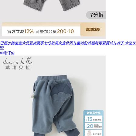
巴厘小猪宝宝大屁屁裤夏季七分裤男女宝休闲儿童哈伦裤超萌可爱婴幼儿裤子 太空灰
90
89条评价