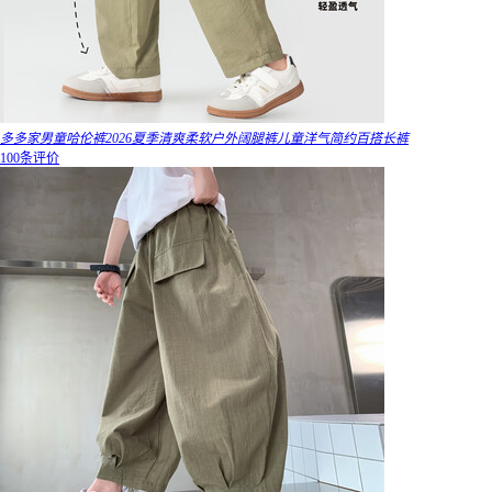
多多家男童哈伦裤2026夏季清爽柔软户外阔腿裤儿童洋气简约百搭长裤
100条评价