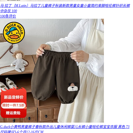
马·拉丁（M.Latin）马拉丁儿童裤子秋装新款男童女童小童简约束脚哈伦裤针织长裤
中杂灰 100
100条评价
G.duck小黄鸭男童裤子春秋款外出儿童休闲裤婴儿长裤小童哈伦裤宝宝衣服 黑色 73
尺码建议3-6个月12-16斤CM