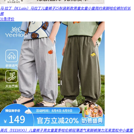
马·拉丁（M.Latin）马拉丁儿童裤子25秋装新款男童女童小童简约束脚哈伦裤针织长
裤
31条评价
英氏（YEEHOO）儿童裤子男女童夏季哈伦裤轻薄透气束脚裤弹力无束宽松中小童夏