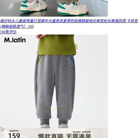
细仔码头儿童装男童灯笼裤中大童男孩夏季防蚊裤韩版哈伦裤宽松长裤潮百搭 卡其色
(棉麻亲肤透气） 160
100条评价