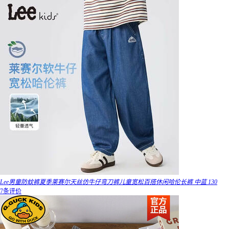
Lee男童防蚊裤夏季莱赛尔天丝仿牛仔弯刀裤儿童宽松百搭休闲哈伦长裤 中蓝 130
7条评价