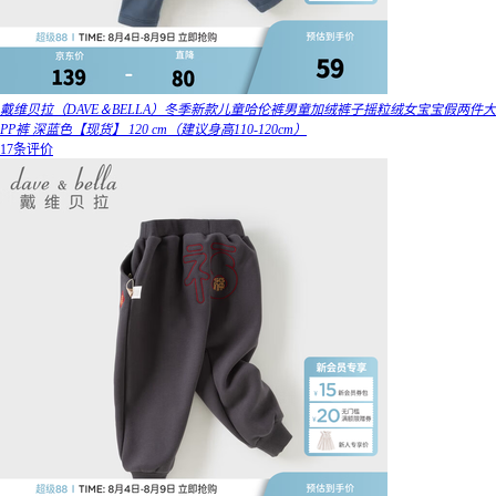
戴维贝拉（DAVE＆BELLA）冬季新款儿童哈伦裤男童加绒裤子摇粒绒女宝宝假两件大
PP裤 深蓝色【现货】 120 cm（建议身高110-120cm）
17条评价