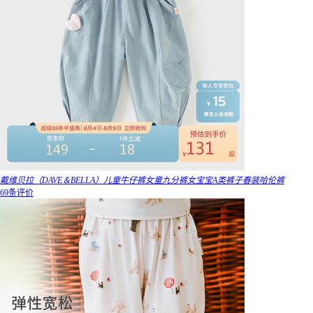
戴维贝拉（DAVE＆BELLA）儿童牛仔裤女童九分裤女宝宝A类裤子春装哈伦裤
69条评价