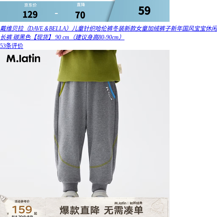
戴维贝拉（DAVE＆BELLA）儿童针织哈伦裤冬装新款女童加绒裤子新年国风宝宝休闲
长裤 碳黑色【现货】 90 cm（建议身高80-90cm）
53条评价