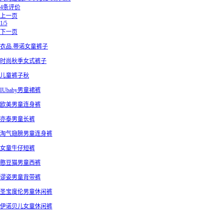
4条评价
上一页
1/5
下一页
衣品.蒂诺女童裤子
时尚秋季女式裤子
儿童裤子秋
IUbaby男童裙裤
欧美男童连身裤
亦泰男童长裤
淘气翅膀男童连身裤
女童牛仔短裤
憨豆猫男童西裤
谬姿男童背带裤
圣宝度伦男童休闲裤
伊诺贝儿女童休闲裤