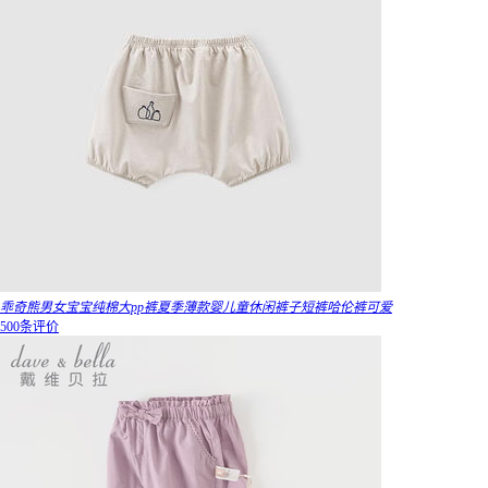
乖奇熊男女宝宝纯棉大pp裤夏季薄款婴儿童休闲裤子短裤哈伦裤可爱
500条评价