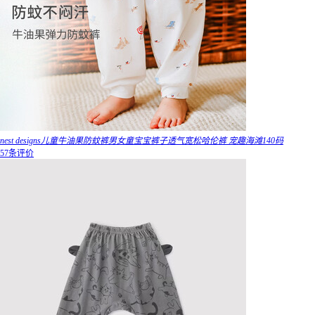
nest designs儿童牛油果防蚊裤男女童宝宝裤子透气宽松哈伦裤 宠趣海滩140码
57条评价