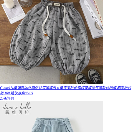
G.duck儿童薄款冰丝麻防蚊束脚裤男女童宝宝哈伦裤灯笼裤洋气薄款休闲裤 麻灰防蚊
裤 100 建议身高85-95
25条评价