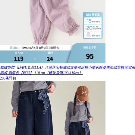
戴维贝拉（DAVE＆BELLA）儿童休闲裤薄款女童哈伦裤小童长裤夏季新款童裤宝宝束
脚裤 烟紫色【现货】 110 cm（建议身高100-110cm）
200条评价