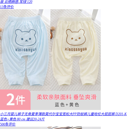
装 云栖麻感-军绿 120
13条评价
小三月婴儿裤子无骨夏季薄款莫代尔宝宝宽松大PP防蚊裤儿童哈伦大屁屁裤 D201-K
蓝色+黄色 80 cm 建议20-24斤
500条评价