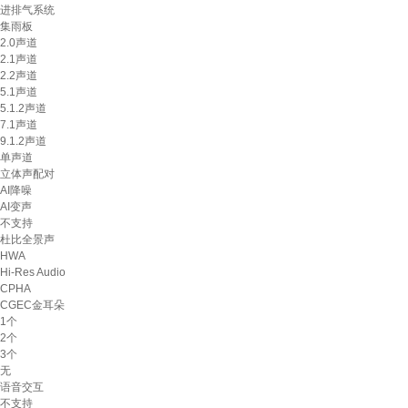
进排气系统
集雨板
2.0声道
2.1声道
2.2声道
5.1声道
5.1.2声道
7.1声道
9.1.2声道
单声道
立体声配对
AI降噪
AI变声
不支持
杜比全景声
HWA
Hi-Res Audio
CPHA
CGEC金耳朵
1个
2个
3个
无
语音交互
不支持