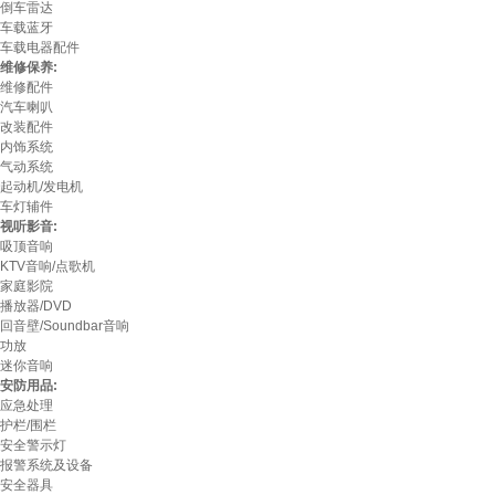
倒车雷达
车载蓝牙
车载电器配件
维修保养:
维修配件
汽车喇叭
改装配件
内饰系统
气动系统
起动机/发电机
车灯辅件
视听影音:
吸顶音响
KTV音响/点歌机
家庭影院
播放器/DVD
回音壁/Soundbar音响
功放
迷你音响
安防用品:
应急处理
护栏/围栏
安全警示灯
报警系统及设备
安全器具