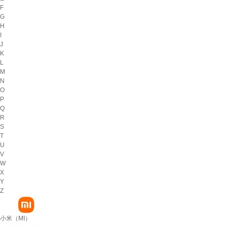
F
G
H
I
J
K
L
M
N
O
P
Q
R
S
T
U
V
W
X
Y
Z
小米（MI）