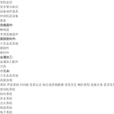
安防监控
安全警示标识
设备保护器具
对讲机及设备
更多
音频器件:
蜂鸣器
专用音频器件
紧固密封件:
小五金及其他
紧固件
密封件
金属加工:
金属加工配件
刃具
小五金:
小五金及其他
高级选项:
系统
声道系统
AI功能
音质认证
独立低音炮数量
语音交互
喇叭类型
连接主体
是否支
发动机系统
转向系统
安全系统
点火系统
电器系统
电子系统