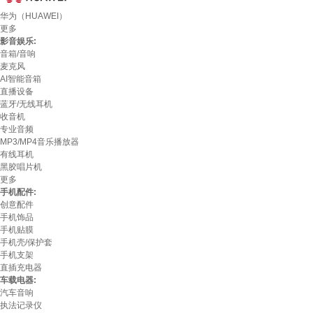
华为（HUAWEI）
更多
影音娱乐:
音箱/音响
麦克风
AI智能音箱
直播设备
蓝牙/无线耳机
收音机
专业音频
MP3/MP4音乐播放器
有线耳机
黑胶唱片机
更多
手机配件:
创意配件
手机饰品
手机贴膜
手机壳/保护套
手机支架
直插充电器
车载电器:
汽车音响
执法记录仪