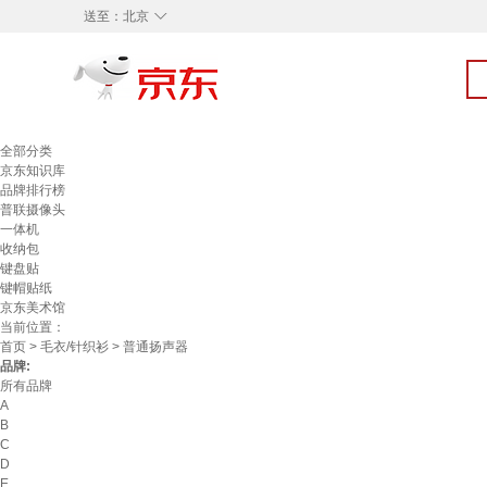
◇
送至：
北京
全部分类
京东知识库
品牌排行榜
普联摄像头
一体机
收纳包
键盘贴
键帽贴纸
京东美术馆
当前位置：
首页
>
毛衣/针织衫
> 普通扬声器
品牌:
所有品牌
A
B
C
D
E