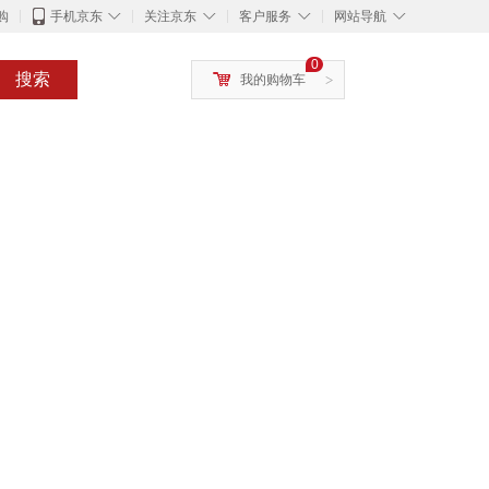
◇
◇
◇
◇
购
手机京东
关注京东
客户服务
网站导航
0
搜索
我的购物车
>