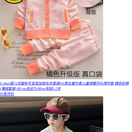
G.duck婴儿衣服秋冬宝宝加绒毛衣套装0-6男女童外套儿童保暖开衫两件套 橘色彩棉
(薄绒套装) 80 cm适合70-80cm年龄1-2岁
91条评价