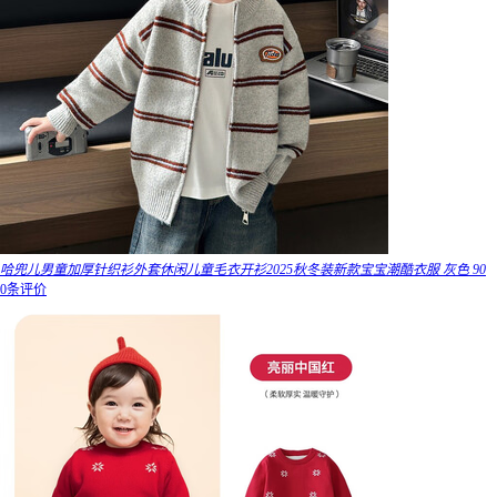
哈兜儿男童加厚针织衫外套休闲儿童毛衣开衫2025秋冬装新款宝宝潮酷衣服 灰色 90
0条评价