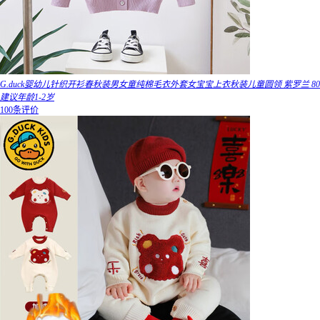
G.duck婴幼儿针织开衫春秋装男女童纯棉毛衣外套女宝宝上衣秋装儿童圆领 紫罗兰 80
建议年龄1-2岁
100条评价