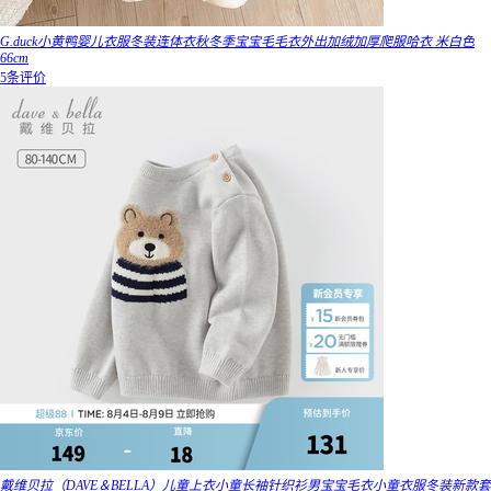
G.duck小黄鸭婴儿衣服冬装连体衣秋冬季宝宝毛毛衣外出加绒加厚爬服哈衣 米白色
66cm
5条评价
戴维贝拉（DAVE＆BELLA）儿童上衣小童长袖针织衫男宝宝毛衣小童衣服冬装新款套