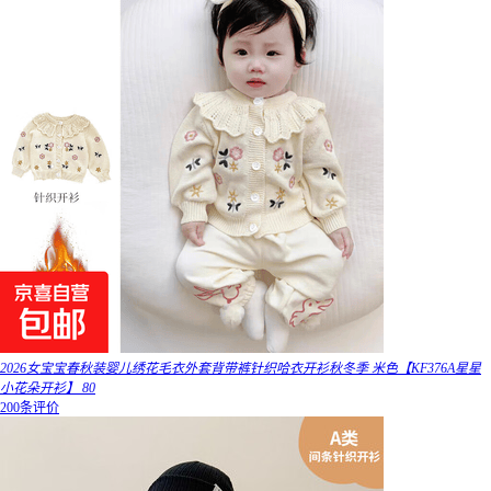
2026女宝宝春秋装婴儿绣花毛衣外套背带裤针织哈衣开衫秋冬季 米色【KF376A星星
小花朵开衫】 80
200条评价