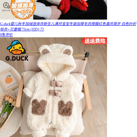
G.duck婴儿秋冬加绒连体衣新生儿满月宝宝冬装加厚毛衣爬服红色喜庆周岁 白色针织
哈衣+贝雷帽 73cm (XXS) 73
9条评价