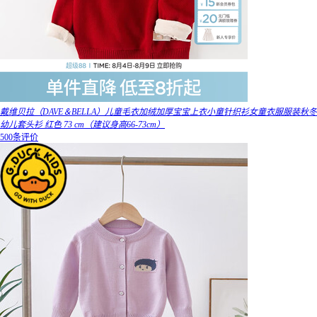
戴维贝拉（DAVE＆BELLA）儿童毛衣加绒加厚宝宝上衣小童针织衫女童衣服服装秋冬
幼儿套头衫 红色 73 cm（建议身高66-73cm）
500条评价