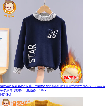
恒源祥新款男童毛衣儿童中大童男孩秋冬款加绒加厚宝宝韩版字母针织衫 HPG6265N
字母 藏青（加绒）（主图款） 150 cm
36条评价