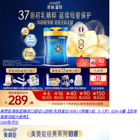
美赞臣港版蓝臻进口婴幼儿奶粉 乳铁蛋白 HMO 0蔗糖 3段（1-3岁）820g 6罐【咨询
客服领超大额券】
5000条评价