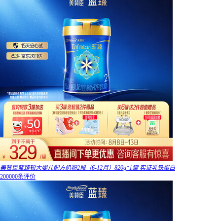
美赞臣蓝臻较大婴儿配方奶粉2段（6-12月）820g*1罐 实证乳铁蛋白
200000条评价