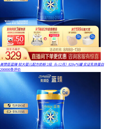
美赞臣蓝臻 较大婴儿配方奶粉 2段（6-12月）820g*6罐 实证乳铁蛋白
200000条评价