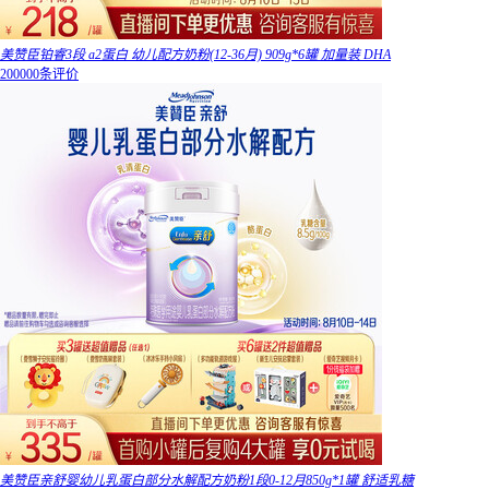
美赞臣铂睿3段 a2蛋白 幼儿配方奶粉(12-36月) 909g*6罐 加量装 DHA
200000条评价
美赞臣亲舒婴幼儿乳蛋白部分水解配方奶粉1段0-12月850g*1罐 舒适乳糖