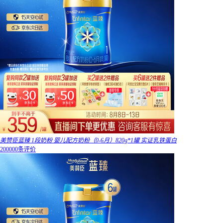
美赞臣蓝臻 1段奶粉 婴儿配方奶粉（0-6月）820g*1罐 实证乳铁蛋白
200000条评价