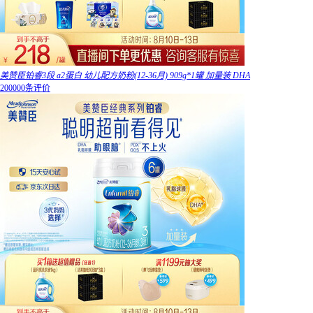
美赞臣铂睿3段 a2蛋白 幼儿配方奶粉(12-36月) 909g*1罐 加量装 DHA
200000条评价