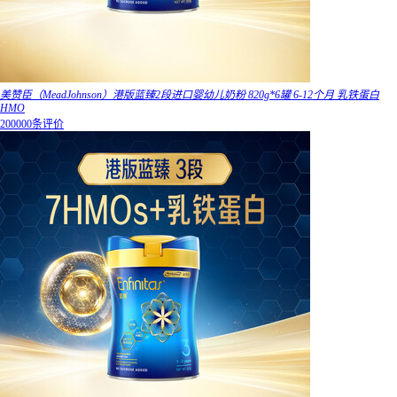
美赞臣（MeadJohnson）港版蓝臻2段进口婴幼儿奶粉 820g*6罐 6-12个月 乳铁蛋白
HMO
200000条评价