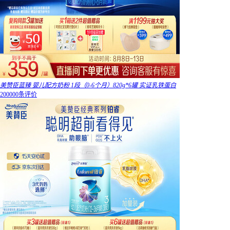
美赞臣蓝臻 婴儿配方奶粉 1段（0-6个月）820g*6罐 实证乳铁蛋白
200000条评价