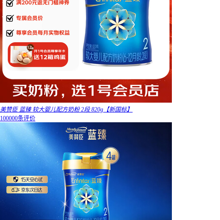
美赞臣 蓝臻 较大婴儿配方奶粉 2段 820g【新国标】
100000条评价