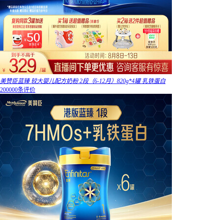
美赞臣蓝臻 较大婴儿配方奶粉 2段（6-12月）820g*4罐 乳铁蛋白
200000条评价