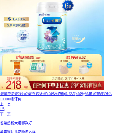
美赞臣铂睿2段 a2蛋白 较大婴儿配方奶粉(6-12月) 909g*6罐 加量装 DHA
100000条评价
上一页
1/5
下一页
雀巢奶粉大罐哪款好
美素婴幼儿奶粉怎么样