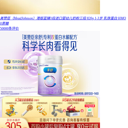
美赞臣（MeadJohnson）港版蓝臻3段进口婴幼儿奶粉三段 820g 1-3岁 乳铁蛋白 HMO
0蔗糖
50000条评价