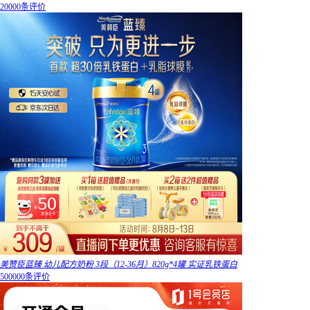
20000条评价
美赞臣蓝臻 幼儿配方奶粉 3段（12-36月）820g*4罐 实证乳铁蛋白
500000条评价