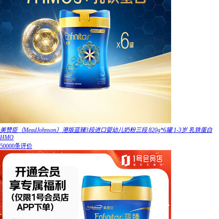
美赞臣（MeadJohnson）港版蓝臻3段进口婴幼儿奶粉三段 820g*6罐 1-3岁 乳铁蛋白
HMO
50000条评价