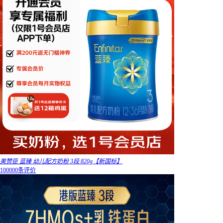
美赞臣 蓝臻 幼儿配方奶粉 3段 820g【新国标】
100000条评价