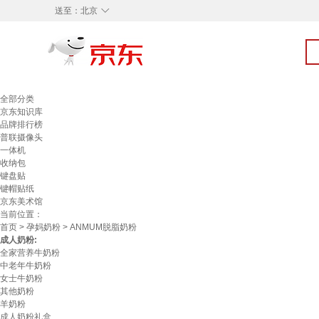
◇
送至：
北京
全部分类
京东知识库
品牌排行榜
普联摄像头
一体机
收纳包
键盘贴
键帽贴纸
京东美术馆
当前位置：
首页
>
孕妈奶粉
> ANMUM脱脂奶粉
成人奶粉:
全家营养牛奶粉
中老年牛奶粉
女士牛奶粉
其他奶粉
羊奶粉
成人奶粉礼盒