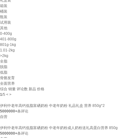
礼盒装
箱装
桶装
瓶装
试用装
其他
0-400g
401-800g
801g-1kg
1.01-2kg
>2kg
全脂
脱脂
低脂
骨骼发育
全面营养
综合
销量
评论数
新品
价格
1
/
5
<
>
伊利中老年高钙低脂富硒奶粉 中老年奶粉 礼品礼盒 营养 850g*2
5000000+
条评论
自营
伊利中老年高钙低脂富硒奶粉 中老年奶粉成人奶粉送礼高蛋白营养 850g
5000000+
条评论