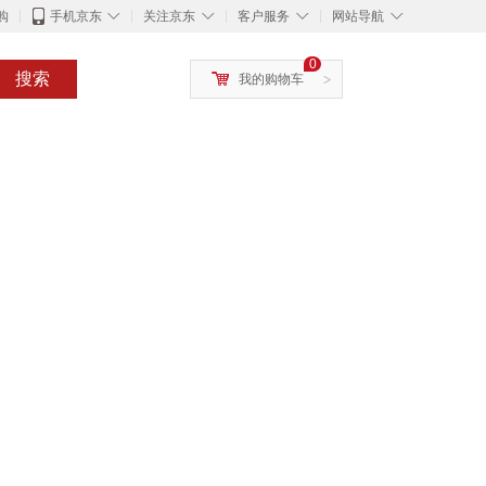
◇
◇
◇
◇
购
手机京东
关注京东
客户服务
网站导航
0
搜索
我的购物车
>