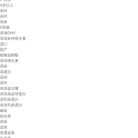
4岁以上
高锌
高钙
高铁
0蔗糖
添加DHA
添加多种维生素
进口
国产
植物甾醇酯
添加维生素
高铁
高蛋白
高锌
高钙
添加益生菌
添加免疫球蛋白
高乳铁蛋白
添加乳铁蛋白
罐装
组合装
袋装
盒装
普通盒装