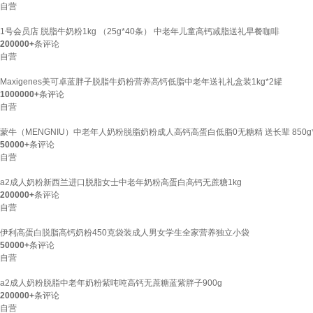
自营
1号会员店 脱脂牛奶粉1kg （25g*40条） 中老年儿童高钙减脂送礼早餐咖啡
200000+
条评论
自营
Maxigenes美可卓蓝胖子脱脂牛奶粉营养高钙低脂中老年送礼礼盒装1kg*2罐
1000000+
条评论
自营
蒙牛（MENGNIU）中老年人奶粉脱脂奶粉成人高钙高蛋白低脂0无糖精 送长辈 850g*
50000+
条评论
自营
a2成人奶粉新西兰进口脱脂女士中老年奶粉高蛋白高钙无蔗糖1kg
200000+
条评论
自营
伊利高蛋白脱脂高钙奶粉450克袋装成人男女学生全家营养独立小袋
50000+
条评论
自营
a2成人奶粉脱脂中老年奶粉紫吨吨高钙无蔗糖蓝紫胖子900g
200000+
条评论
自营