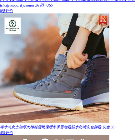
felicity leopard jasmine 36 码=US5
0条评价
啄木鸟女士加厚大棉鞋雪靴保暖冬季雪地靴防水防滑东北棉靴 灰色 38
4条评价