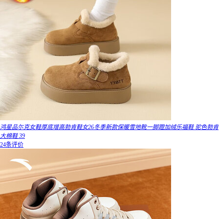
鸿星品尓克女鞋厚底增高勃肯鞋女26冬季新款保暖雪地靴一脚蹬加绒乐福鞋 驼色勃肯
大棉鞋 39
24条评价