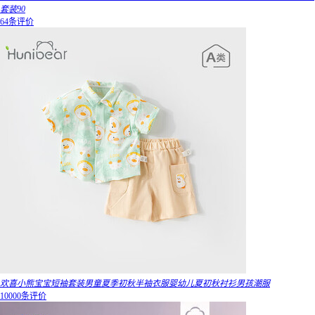
套装90
64条评价
欢喜小熊宝宝短袖套装男童夏季初秋半袖衣服婴幼儿夏初秋衬衫男孩潮服
10000条评价