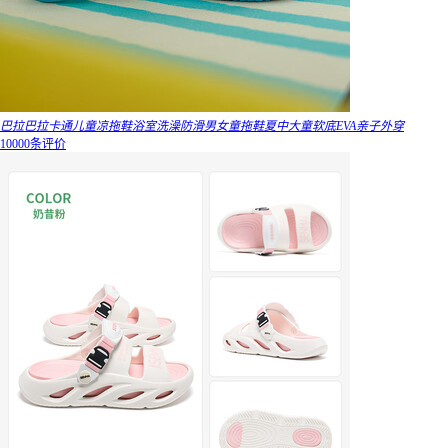
巴拉巴拉卡通儿童凉拖鞋浴室洗澡防滑男女童拖鞋夏中大童软底EVA亲子外穿
10000条评价