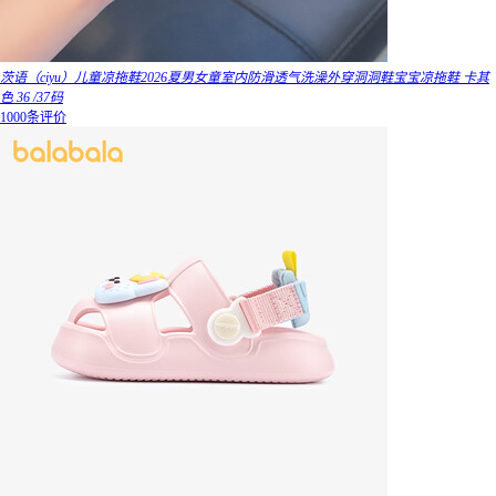
茨语（ciyu）儿童凉拖鞋2026夏男女童室内防滑透气洗澡外穿洞洞鞋宝宝凉拖鞋 卡其
色 36 /37码
1000条评价