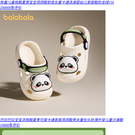
牧童儿童拖鞋夏男宝宝洞洞鞋软底女童卡通洗澡婴幼儿家居鞋奶龙绿150
200000条评价
巴拉巴拉宝宝凉拖鞋夏季可爱卡通家居洞洞鞋男女童包头防滑外穿儿童沙滩鞋
10000条评价