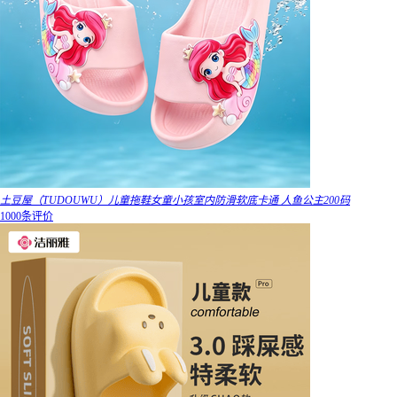
土豆屋（TUDOUWU）儿童拖鞋女童小孩室内防滑软底卡通 人鱼公主200码
1000条评价