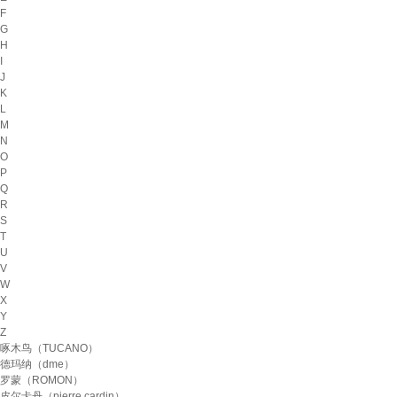
F
G
H
I
J
K
L
M
N
O
P
Q
R
S
T
U
V
W
X
Y
Z
啄木鸟（TUCANO）
德玛纳（dme）
罗蒙（ROMON）
皮尔卡丹（pierre cardin）