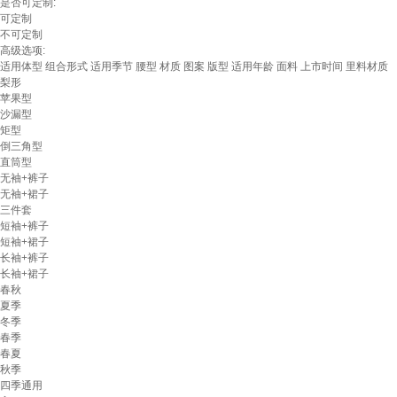
是否可定制:
可定制
不可定制
高级选项:
适用体型
组合形式
适用季节
腰型
材质
图案
版型
适用年龄
面料
上市时间
里料材质
梨形
苹果型
沙漏型
矩型
倒三角型
直筒型
无袖+裤子
无袖+裙子
三件套
短袖+裤子
短袖+裙子
长袖+裤子
长袖+裙子
春秋
夏季
冬季
春季
春夏
秋季
四季通用