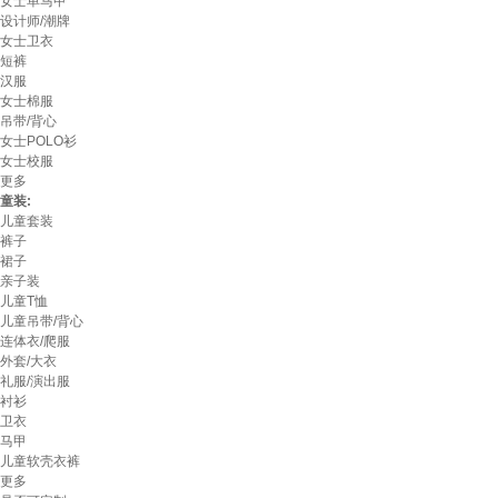
女士单马甲
设计师/潮牌
女士卫衣
短裤
汉服
女士棉服
吊带/背心
女士POLO衫
女士校服
更多
童装:
儿童套装
裤子
裙子
亲子装
儿童T恤
儿童吊带/背心
连体衣/爬服
外套/大衣
礼服/演出服
衬衫
卫衣
马甲
儿童软壳衣裤
更多