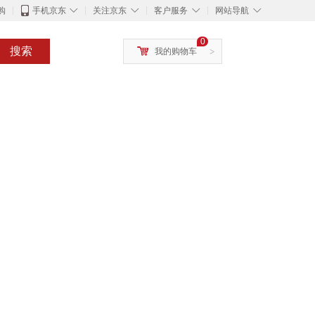
◇
◇
◇
◇
购
手机京东
关注京东
客户服务
网站导航
0
搜索
我的购物车
>