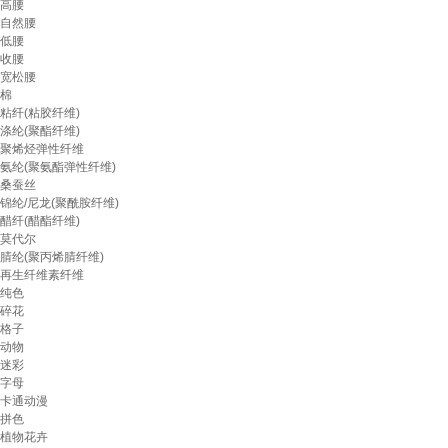
高腰
自然腰
低腰
收腰
宽松腰
棉
粘纤(粘胶纤维)
涤纶(聚酯纤维)
聚烯烃弹性纤维
氨纶(聚氨酯弹性纤维)
桑蚕丝
锦纶/尼龙(聚酰胺纤维)
醋纤(醋酯纤维)
莫代尔
腈纶(聚丙烯腈纤维)
再生纤维素纤维
纯色
碎花
格子
动物
迷彩
字母
卡通动漫
拼色
植物花卉