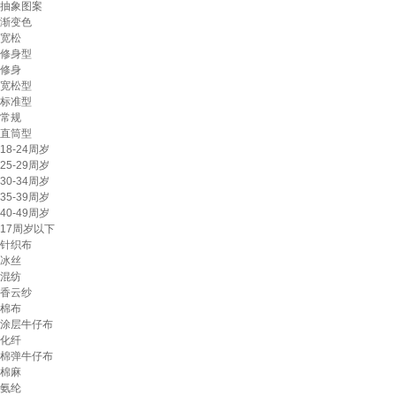
抽象图案
渐变色
宽松
修身型
修身
宽松型
标准型
常规
直筒型
18-24周岁
25-29周岁
30-34周岁
35-39周岁
40-49周岁
17周岁以下
针织布
冰丝
混纺
香云纱
棉布
涂层牛仔布
化纤
棉弹牛仔布
棉麻
氨纶