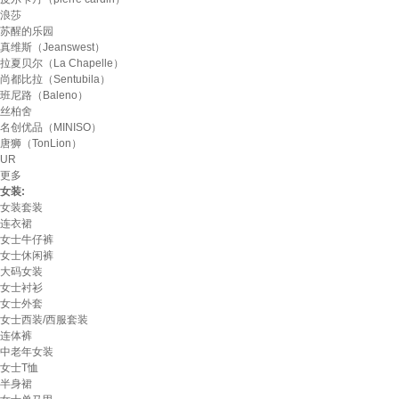
浪莎
苏醒的乐园
真维斯（Jeanswest）
拉夏贝尔（La Chapelle）
尚都比拉（Sentubila）
班尼路（Baleno）
丝柏舍
名创优品（MINISO）
唐狮（TonLion）
UR
更多
女装:
女装套装
连衣裙
女士牛仔裤
女士休闲裤
大码女装
女士衬衫
女士外套
女士西装/西服套装
连体裤
中老年女装
女士T恤
半身裙