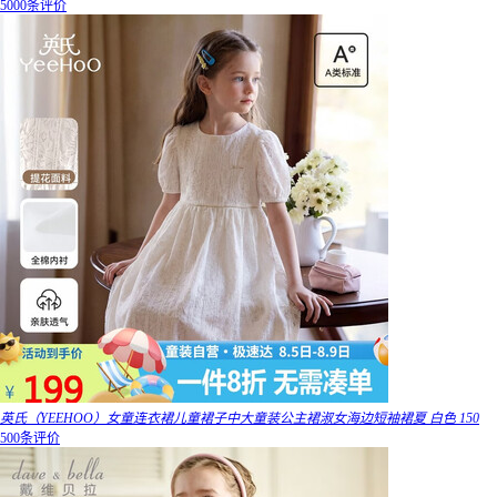
5000条评价
英氏（YEEHOO）女童连衣裙儿童裙子中大童装公主裙淑女海边短袖裙夏 白色 150
500条评价