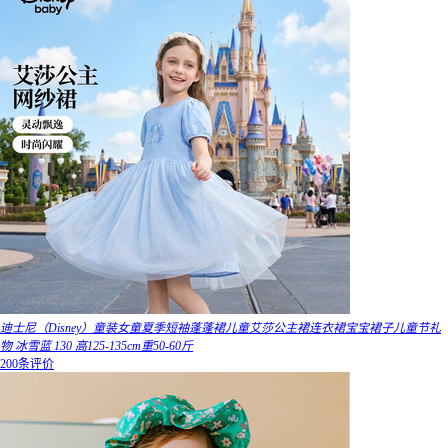
迪士尼（Disney）童装女童夏季短袖蓬蓬裙儿童艾莎公主裙连衣裙宝宝裙子儿童节礼
物 冰雪蓝 130 高125-135cm重50-60斤
200条评价