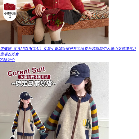
馋嘴狗（CHANZUIGOU）女童小香风针织开衫2026春秋装新款中大童小女孩洋气儿
童毛衣外套
23条评价