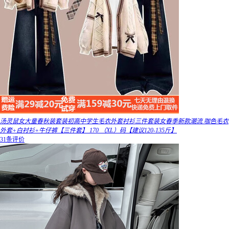
汤灵鼠女大童春秋装套装初高中学生毛衣外套衬衫三件套装女春季新款潮流 咖色毛衣
外套+白衬衫+牛仔裤【三件套】 170 （XL）码【建议120-135斤】
31条评价