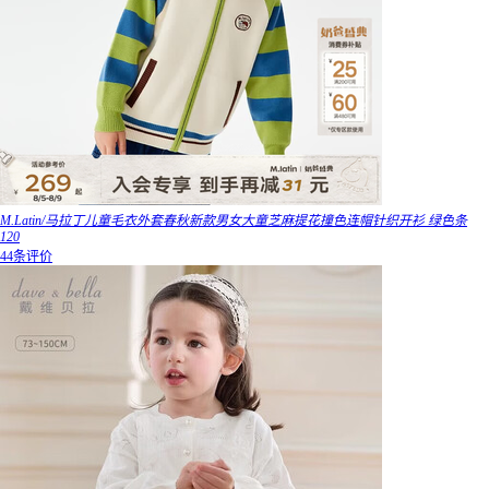
M.Latin/马拉丁儿童毛衣外套春秋新款男女大童芝麻提花撞色连帽针织开衫 绿色条
120
44条评价