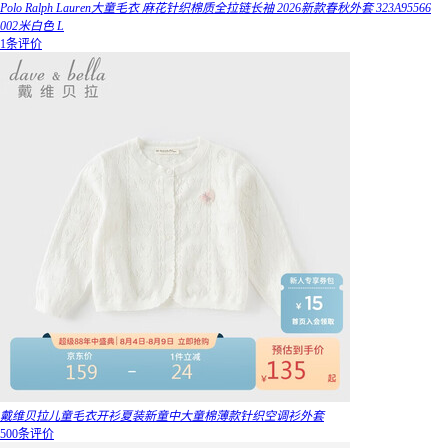
Polo Ralph Lauren大童毛衣 麻花针织棉质全拉链长袖 2026新款春秋外套 323A95566
002米白色 L
1条评价
戴维贝拉儿童毛衣开衫夏装新童中大童棉薄款针织空调衫外套
500条评价