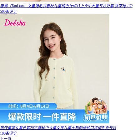
唐狮（TonLion）女童薄毛衣春秋儿童纯色针织衫上衣中大童开衫外套 抹茶绿 160
500条评价
笛莎童装女童外套2026春秋中大童女孩儿童小狗刺绣袖口拼接毛衣开衫
100条评价
上一页