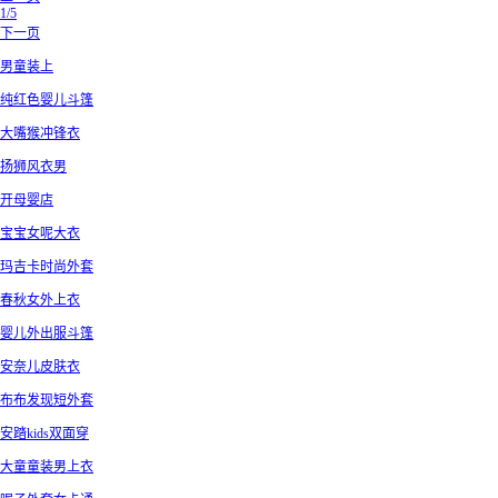
1/5
下一页
男童装上
纯红色婴儿斗篷
大嘴猴冲锋衣
扬狮风衣男
开母婴店
宝宝女呢大衣
玛吉卡时尚外套
春秋女外上衣
婴儿外出服斗篷
安奈儿皮肤衣
布布发现短外套
安踏kids双面穿
大童童装男上衣