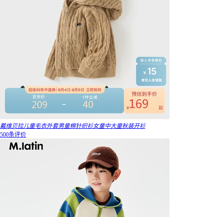
戴维贝拉儿童毛衣外套男童棉针织衫女童中大童秋装开衫
500条评价