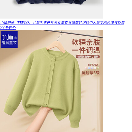
小猪班纳（PEPCO）儿童毛衣开衫男女童春秋薄款针织衫中大童学院风洋气外套
200条评价