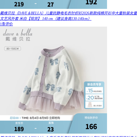
戴维贝拉（DAVE＆BELLA）儿童抗静电毛衣针织衫2026新款纯棉开衫中大童秋装女童
文艺风外套 米白【现货】 140 cm（建议身高130-140cm）
1条评价