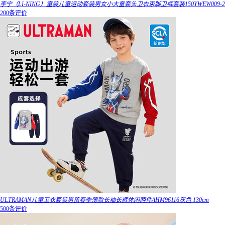
李宁（LI-NING）童装儿童运动套装男女小大童套头卫衣束脚卫裤套装150YWEW009-2
200条评价
ULTRAMAN儿童卫衣套装男孩春季薄款长袖长裤休闲两件AHM96116灰色 130cm
500条评价