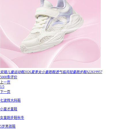
安踏儿童运动鞋2026夏季女小童跑鞋透气临风轻量跑步鞋A22619957
5000条评价
上一页
1/5
下一页
七波辉大码鞋
小童才童鞋
女童跑步鞋秋冬
5岁男孩鞋