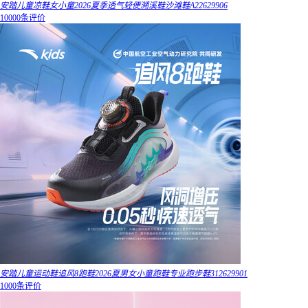
安踏儿童凉鞋女小童2026夏季透气轻便溯溪鞋沙滩鞋A22629906
10000条评价
安踏儿童运动鞋追风8跑鞋2026夏男女小童跑鞋专业跑步鞋312629901
1000条评价