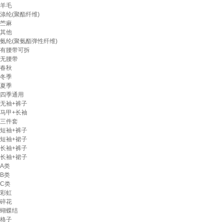
羊毛
涤纶(聚酯纤维)
苎麻
其他
氨纶(聚氨酯弹性纤维)
有腰带可拆
无腰带
春秋
冬季
夏季
四季通用
无袖+裤子
马甲+长袖
三件套
短袖+裤子
短袖+裙子
长袖+裤子
长袖+裙子
A类
B类
C类
彩虹
碎花
蝴蝶结
格子