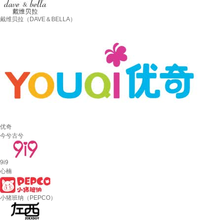
戴维贝拉（DAVE＆BELLA）
优奇
今兮古兮
9i9
心楠
小猪班纳（PEPCO）