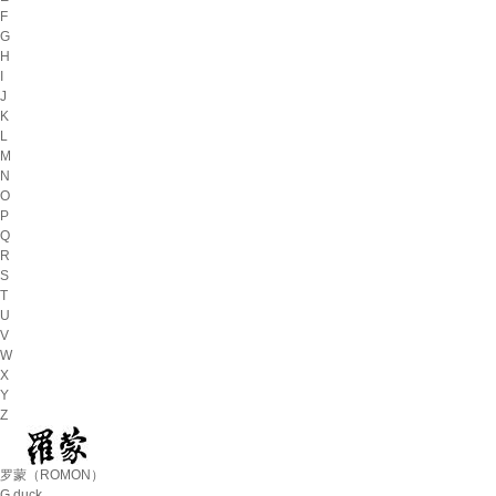
F
G
H
I
J
K
L
M
N
O
P
Q
R
S
T
U
V
W
X
Y
Z
罗蒙（ROMON）
G.duck