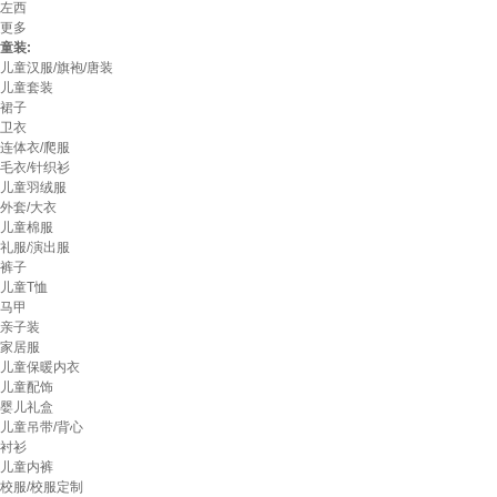
左西
更多
童装:
儿童汉服/旗袍/唐装
儿童套装
裙子
卫衣
连体衣/爬服
毛衣/针织衫
儿童羽绒服
外套/大衣
儿童棉服
礼服/演出服
裤子
儿童T恤
马甲
亲子装
家居服
儿童保暖内衣
儿童配饰
婴儿礼盒
儿童吊带/背心
衬衫
儿童内裤
校服/校服定制