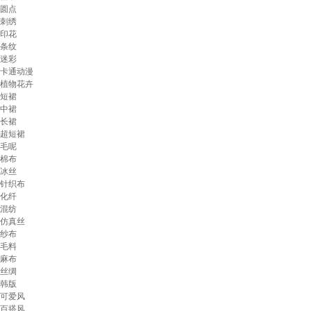
圆点
刺绣
印花
条纹
迷彩
卡通动漫
植物花卉
短裙
中裙
长裙
超短裙
毛呢
棉布
冰丝
针织布
化纤
混纺
仿真丝
纱布
毛料
麻布
丝绸
韩版
可爱风
百搭风