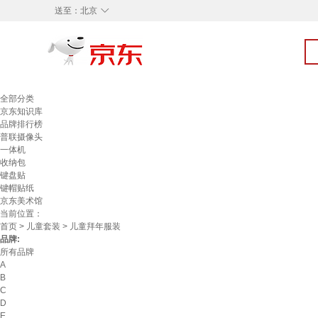
◇
送至：
北京
全部分类
京东知识库
品牌排行榜
普联摄像头
一体机
收纳包
键盘贴
键帽贴纸
京东美术馆
当前位置：
首页
>
儿童套装
> 儿童拜年服装
品牌:
所有品牌
A
B
C
D
E