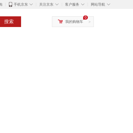
◇
◇
◇
◇
购
手机京东
关注京东
客户服务
网站导航
0
搜索
我的购物车
>