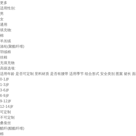
更多
适用性别:
男
女
通用
填充物:
棉
羊羔绒
涤纶(聚酯纤维)
羽绒棉
丝棉
无填充物
高级选项:
适用年龄
是否可定制
里料材质
是否有腰带
适用季节
组合形式
安全类别
图案
裙长
面
0-1岁
1-3岁
3-6岁
6-9岁
9-12岁
12-14岁
可定制
不可定制
桑蚕丝
醋纤(醋酯纤维)
棉