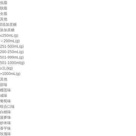
低脂
脱脂
全脂
其他
0添加蔗糖
添加蔗糖
≤250mL(g)
＜200mL(g)
251-500mL(g)
200-250mL(g)
501-999mL(g)
501-1000ml(g)
≥1L(kg)
>1000mL(g)
其他
甜味
榴莲味
咸味
葡萄味
组合口味
白桃味
菠萝味
炒米味
香芋味
玫瑰味