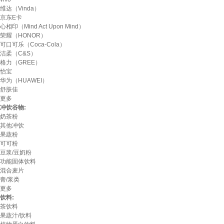
维达（Vinda）
京东E卡
心相印（Mind Act Upon Mind）
荣耀（HONOR）
可口可乐（Coca-Cola）
洁柔（C&S）
格力（GREE）
怡宝
华为（HUAWEI）
舒肤佳
更多
冲饮谷物:
奶茶粉
其他冲饮
果蔬粉
可可粉
豆浆/豆奶粉
功能固体饮料
混合麦片
膏/浆类
更多
饮料:
茶饮料
果蔬汁/饮料