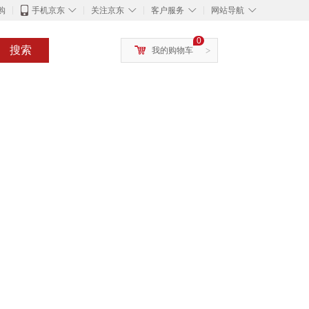
◇
◇
◇
◇
购
手机京东
关注京东
客户服务
网站导航
0
搜索
我的购物车
>