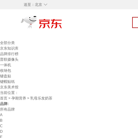
◇
送至：
北京
全部分类
京东知识库
品牌排行榜
普联摄像头
一体机
收纳包
键盘贴
键帽贴纸
京东美术馆
当前位置：
首页
>
孕期营养
> 乳母乐发奶茶
品牌:
所有品牌
A
B
C
D
E