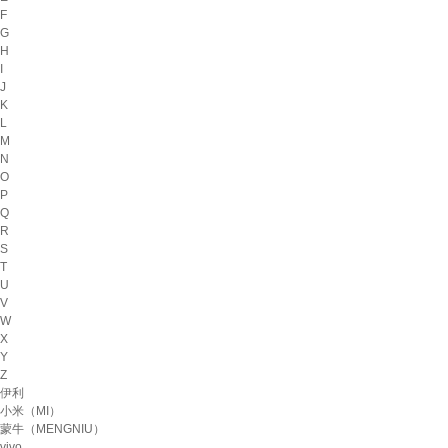
F
G
H
I
J
K
L
M
N
O
P
Q
R
S
T
U
V
W
X
Y
Z
伊利
小米（MI）
蒙牛（MENGNIU）
vivo