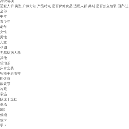
高级选项:
适宜人群
类型
贮藏方法
产品特点
是否保健食品
适用人群
类别
是否独立包装
国产/
全部
中年
青少年
老年
女性
男性
儿童
孕妇
无基础病人群
其他
袋泡茶
床帘套装
智能手表表带
即饮茶
散装茶
冷藏
常温
阴凉干燥处
低脂
0脂
低糖
低卡
零卡