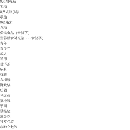
0添加香精
零糖
0反式脂肪酸
零脂
0植脂末
含糖
保健食品（食健字）
营养膳食补充剂（非食健字）
青年
青少年
成人
通用
普洱茶
锅具
枕套
衣橱镜
野炊锅
粉圆
乌龙茶
落地镜
芋圆
壁挂镜
爆爆珠
独立包装
非独立包装