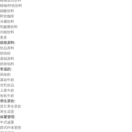
植物蛋白饮料
植物/特色饮料
碳酸饮料
即饮咖啡
冷藏饮料
乳酸菌饮料
功能饮料
更多
烘焙原料:
饮品原料
烘焙粉
基础原料
烘焙馅料
常温奶:
风味奶
基础牛奶
含乳饮品
儿童牛奶
有机牛奶
养生茶饮:
其它养生茶饮
养生花茶
体重管理:
中式减重
西式纤体塑形