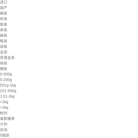
进口
国产
碗装
听装
散装
条装
罐装
瓶装
袋装
盒装
普通盒装
箱装
桶装
0-500g
0-200g
501g-1kg
201-500g
1.01-2kg
>1kg
>2kg
粉剂
凝胶糖果
片剂
其他
0脂肪