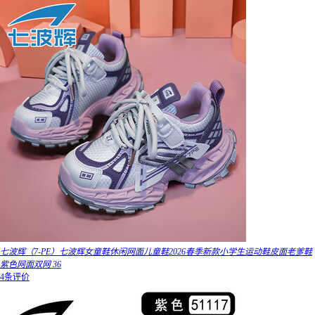
七波辉（7-PE）七波辉女童鞋休闲网面儿童鞋2026春季新款小学生运动鞋皮面老爹鞋
紫色网面双网 36
4条评价