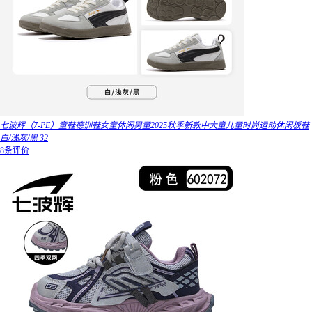
七波辉（7-PE）童鞋德训鞋女童休闲男童2025秋季新款中大童儿童时尚运动休闲板鞋
白/浅灰/黑 32
8条评价