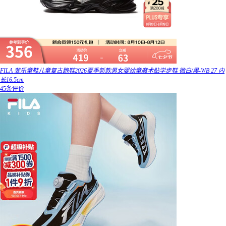
FILA 斐乐童鞋儿童复古跑鞋2026夏季新款男女婴幼童魔术贴学步鞋 微白/黑-WB 27 内
长16.5cm
45条评价