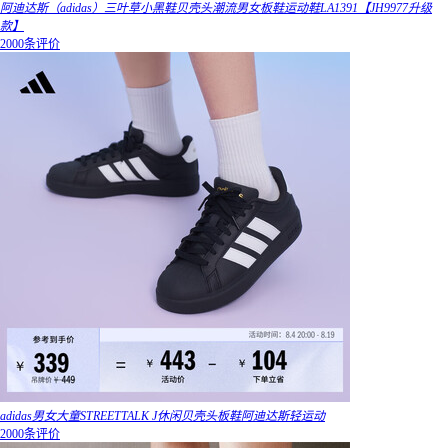
阿迪达斯（adidas）三叶草小黑鞋贝壳头潮流男女板鞋运动鞋LA1391【JH9977升级
款】
2000条评价
adidas男女大童STREETTALK J休闲贝壳头板鞋阿迪达斯轻运动
2000条评价