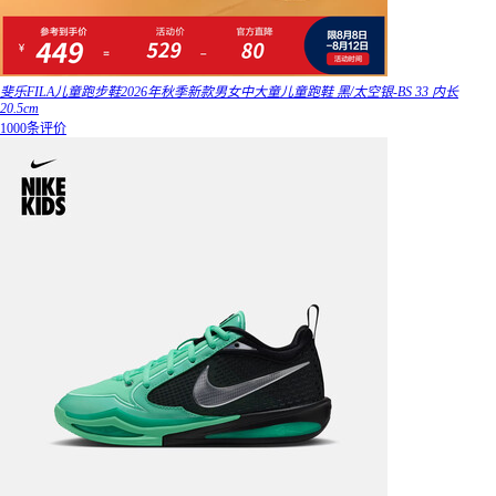
斐乐FILA儿童跑步鞋2026年秋季新款男女中大童儿童跑鞋 黑/太空银-BS 33 内长
20.5cm
1000条评价