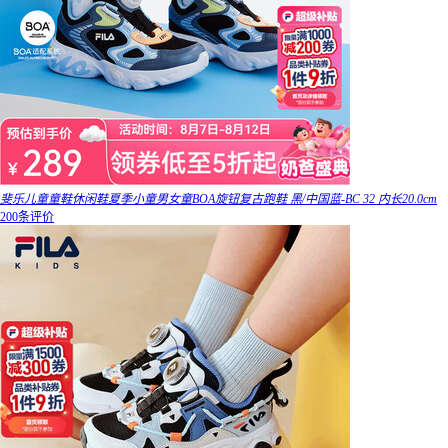
斐乐儿童童鞋休闲鞋夏季小童男女童BOA旋钮复古跑鞋 黑/中国蓝-BC 32 内长20.0cm
200条评价