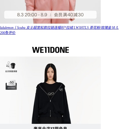
lululemon丨Scuba 女士超宽松款拉链连帽衫*拉绒 LW3HTLS 茶花粉/玫瑰金 M /L
200条评价