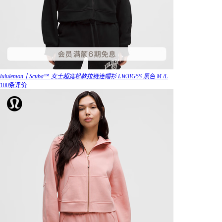
lululemon丨Scuba™ 女士超宽松款拉链连帽衫 LW3IG5S 黑色 M /L
100条评价