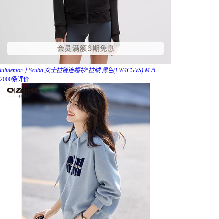
lululemon丨Scuba 女士拉链连帽衫*拉绒 黑色(LW4CGVS) M /8
2000条评价