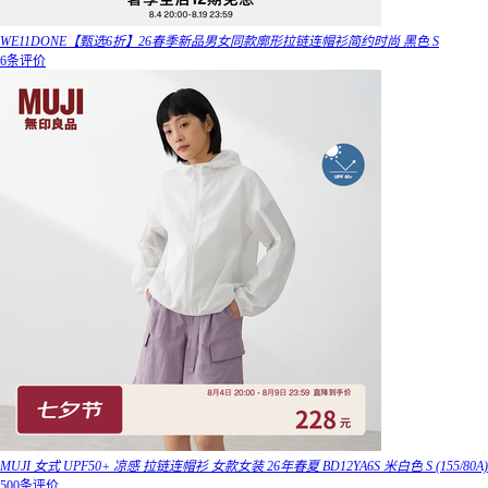
WE11DONE【甄选6折】26春季新品男女同款廓形拉链连帽衫简约时尚 黑色 S
6条评价
MUJI 女式 UPF50+ 凉感 拉链连帽衫 女款女装 26年春夏 BD12YA6S 米白色 S (155/80A)
500条评价