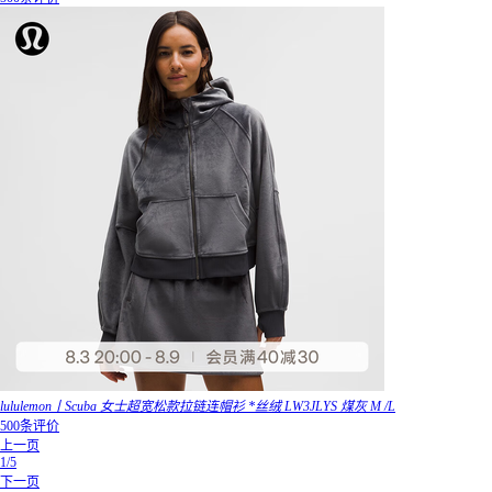
lululemon丨Scuba 女士超宽松款拉链连帽衫 *丝绒 LW3JLYS 煤灰 M /L
500条评价
上一页
1/5
下一页