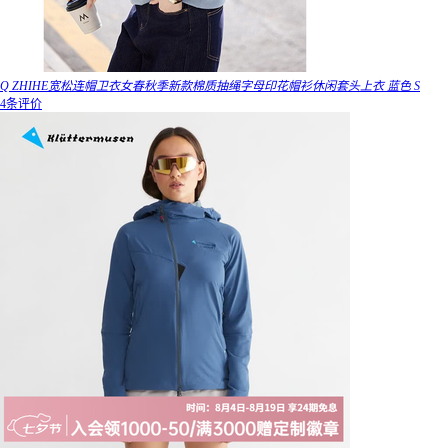
Q ZHIHE宽松连帽卫衣女春秋季新款棉质抽绳字母印花帽衫休闲套头上衣 蓝色 S
4条评价