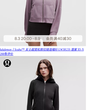
lululemon丨Scuba™ 女士超宽松款拉链连帽衫 LW3IG5S 莲紫 XS /S
200条评价