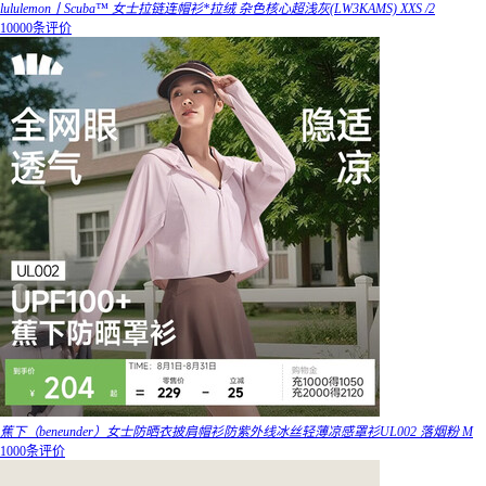
lululemon丨Scuba™ 女士拉链连帽衫*拉绒 杂色核心超浅灰(LW3KAMS) XXS /2
10000条评价
蕉下（beneunder）女士防晒衣披肩帽衫防紫外线冰丝轻薄凉感罩衫UL002 落烟粉 M
1000条评价