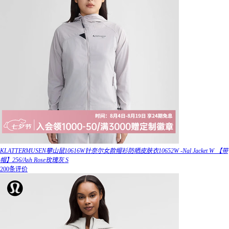
KLATTERMUSEN攀山鼠10616W针奈尔女款帽衫防晒皮肤衣10652W -Nal Jacket W 【带
帽】256/Ash Rose玫瑰灰 S
200条评价