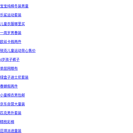
宝宝纯棉冬装男童
乐鲨运动套装
儿童衣服哪里买
一周岁男春装
欧丝卡假两件
锐克儿童运动背心售价
4岁孩子裤子
单层网眼布
绿盒子迪士尼套装
春蝉假两件
小童棉衣男包邮
京东自营大童装
匹克男外套装
精梳彩棉
芘琪派迪童装