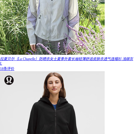
拉夏贝尔（La Chapelle）防晒衣女士夏季外套长袖轻薄舒适皮肤衣透气连帽衫 浅碳灰
L
18条评价