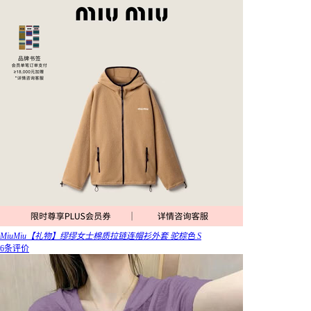
MiuMiu【礼物】缪缪女士棉质拉链连帽衫外套 驼棕色 S
6条评价