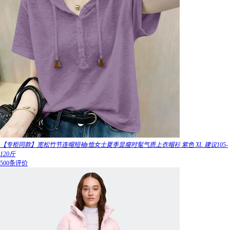
【专柜同款】宽松竹节连帽短袖t恤女士夏季显瘦时髦气质上衣帽衫 紫色 XL 建议105-
120斤
500条评价