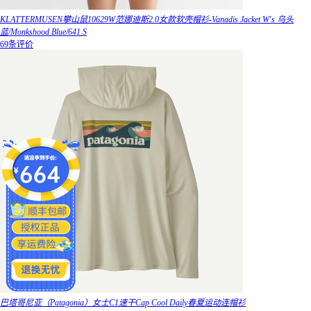
KLATTERMUSEN攀山鼠10629W范娜迪斯2.0女款软壳帽衫-Vanadis Jacket W's 乌头
蓝/Monkshood Blue/641 S
69条评价
巴塔哥尼亚（Patagonia）女士C1速干Cap Cool Daily春夏运动连帽衫