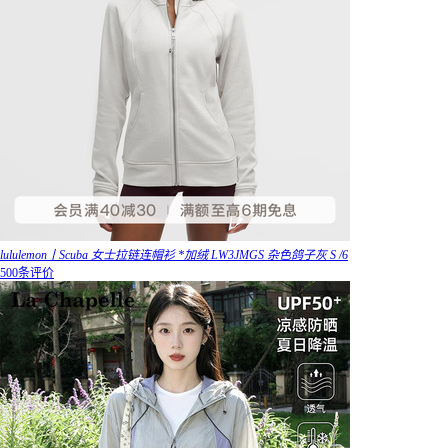
lululemon丨Scuba 女士拉链连帽衫 *加绒 LW3JMGS 杂色鸽子灰 S /6
500条评价