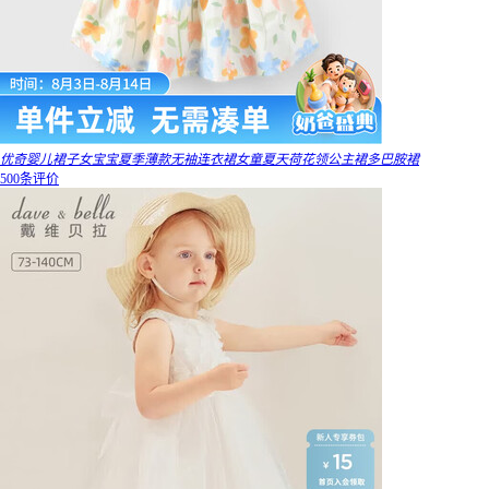
优奇婴儿裙子女宝宝夏季薄款无袖连衣裙女童夏天荷花领公主裙多巴胺裙
500条评价