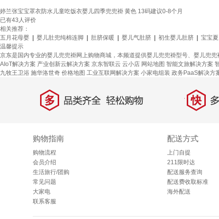
婷兰张宝宝罩衣防水儿童吃饭衣婴儿四季兜兜褂 黄色 13码建议0-8个月
已有
43
人评价
相关推荐：
五月花母婴
|
婴儿肚兜纯棉连脚
|
肚脐保暖
|
婴儿气肚脐
|
初生婴儿肚脐
|
宝宝夏
温馨提示
京东是国内专业的婴儿兜兜褂网上购物商城，本频道提供婴儿兜兜褂型号、婴儿兜兜
AIoT解决方案
产业创新云解决方案
京东智联云
云小店
网站地图
智能文旅解决方案
九牧王卫浴
施华洛世奇
价格地图
工业互联网解决方案
小家电组装
政务PaaS解决方
多
快
品类齐全，轻松购物
多仓
购物指南
配送方式
购物流程
上门自提
会员介绍
211限时达
生活旅行/团购
配送服务查询
常见问题
配送费收取标准
大家电
海外配送
联系客服