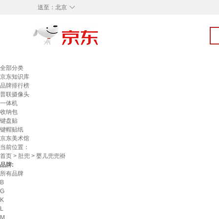
◇
送至：
北京
全部分类
京东知识库
品牌排行榜
普联摄像头
一体机
收纳包
键盘贴
键帽贴纸
京东美术馆
当前位置：
首页
>
肚兜
> 婴儿兜兜褂
品牌:
所有品牌
B
G
K
L
M