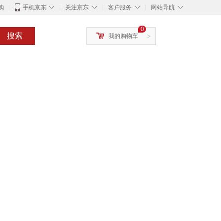
◇
◇
◇
◇
购
手机京东
关注京东
客户服务
网站导航
0
搜索
我的购物车
>