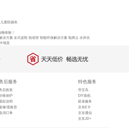
儿童防踢夹
购物体验！
解决方案
女式皮鞋
热缩管
智能环保解决方案
电商云
水井坊
卡地亚
省
天天低价，畅选无忧
售后服务
特色服务
售后政策
夺宝岛
价格保护
DIY装机
退款说明
延保服务
返修/退换货
京东E卡
取消订单
京东通信
京东JD+