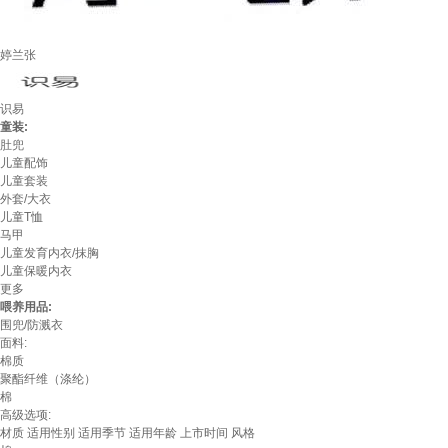
婷兰张
识易
童装:
肚兜
儿童配饰
儿童套装
外套/大衣
儿童T恤
马甲
儿童发育内衣/抹胸
儿童保暖内衣
更多
喂养用品:
围兜/防溅衣
面料:
棉质
聚酯纤维（涤纶）
棉
高级选项:
材质
适用性别
适用季节
适用年龄
上市时间
风格