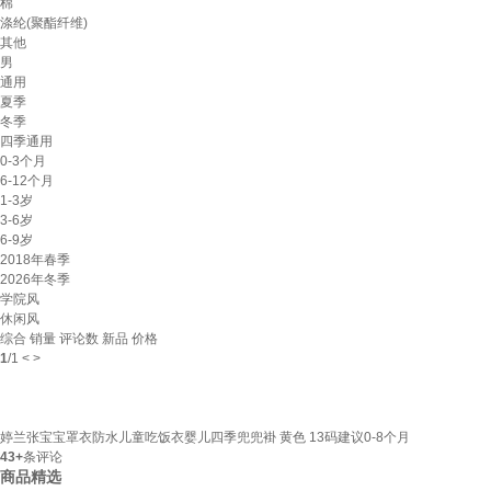
棉
涤纶(聚酯纤维)
其他
男
通用
夏季
冬季
四季通用
0-3个月
6-12个月
1-3岁
3-6岁
6-9岁
2018年春季
2026年冬季
学院风
休闲风
综合
销量
评论数
新品
价格
1
/
1
<
>
婷兰张宝宝罩衣防水儿童吃饭衣婴儿四季兜兜褂 黄色 13码建议0-8个月
43+
条评论
商品精选