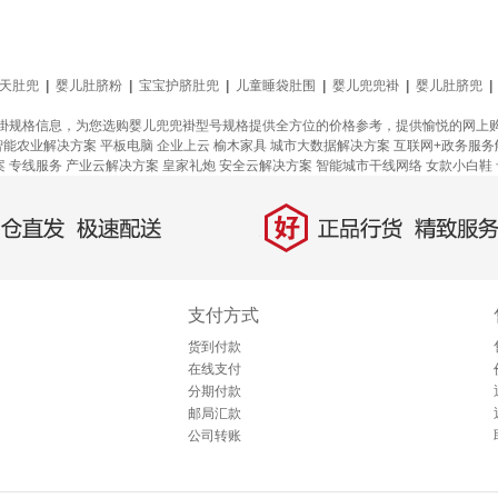
天肚兜
|
婴儿肚脐粉
|
宝宝护脐肚兜
|
儿童睡袋肚围
|
婴儿兜兜褂
|
婴儿肚脐兜
|
褂规格信息，为您选购婴儿兜兜褂型号规格提供全方位的价格参考，提供愉悦的网上
智能农业解决方案
平板电脑
企业上云
榆木家具
城市大数据解决方案
互联网+政务服务
案
专线服务
产业云解决方案
皇家礼炮
安全云解决方案
智能城市干线网络
女款小白鞋
好
直发，极速配送
正品行货，精致服务
支付方式
货到付款
在线支付
分期付款
邮局汇款
公司转账