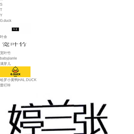
S
T
Y
G.duck
叶余
宽叶竹
babyjianle
满芽儿
哈罗小黄鸭HAL.DUCK
蕾叮咔