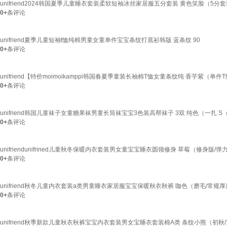
unifriend2024韩国夏季儿童睡衣套装柔软短袖冰丝家居服五分套装 黄色笑脸（5分套装/
0+
条评论
unifriend夏季儿童短袖t恤纯棉男童女童单件宝宝条纹打底衫韩版 蓝条纹 90
0+
条评论
unifriend【特价moimoikamppi韩国春夏季童装长袖棉T恤女童条纹纯 香芋紫（单件T恤/
0+
条评论
unifriend韩国儿童袜子女童糖果袜男童长筒袜宝宝3色装高帮袜子 3双 纯色（一扎 S（
0+
条评论
unifriendunifrined儿童秋冬保暖内衣套装男女童宝宝睡衣圆领修身 草莓（修身版/弹力
0+
条评论
unifriend秋冬儿童内衣套装a类男童睡衣家居服宝宝保暖秋衣秋裤 咖色（磨毛/常规厚度
0+
条评论
unifriend秋季新款儿童秋衣秋裤宝宝内衣套装男女宝睡衣套装棉A类 条纹小熊（初秋/宽