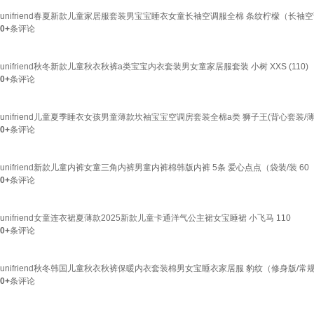
unifriend春夏新款儿童家居服套装男宝宝睡衣女童长袖空调服全棉 条纹柠檬（长袖空调
0+
条评论
unifriend秋冬新款儿童秋衣秋裤a类宝宝内衣套装男女童家居服套装 小树 XXS (110)
0+
条评论
unifriend儿童夏季睡衣女孩男童薄款坎袖宝宝空调房套装全棉a类 狮子王(背心套装/薄棉)
0+
条评论
unifriend新款儿童内裤女童三角内裤男童内裤棉韩版内裤 5条 爱心点点（袋装/装 60（
0+
条评论
unifriend女童连衣裙夏薄款2025新款儿童卡通洋气公主裙女宝睡裙 小飞马 110
0+
条评论
unifriend秋冬韩国儿童秋衣秋裤保暖内衣套装棉男女宝睡衣家居服 豹纹（修身版/常规
0+
条评论