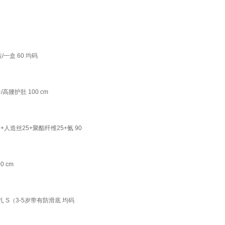
一盒 60 均码
腰护肚 100 cm
人造丝25+聚酯纤维25+氨 90
 cm
扎 S（3-5岁带有防滑底 均码