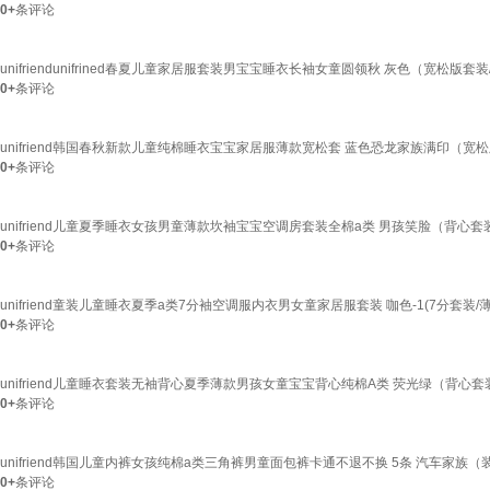
0+
条评论
unifriendunifrined春夏儿童家居服套装男宝宝睡衣长袖女童圆领秋 灰色（宽松版套装
0+
条评论
unifriend韩国春秋新款儿童纯棉睡衣宝宝家居服薄款宽松套 蓝色恐龙家族满印（宽松版
0+
条评论
unifriend儿童夏季睡衣女孩男童薄款坎袖宝宝空调房套装全棉a类 男孩笑脸（背心套装/
0+
条评论
unifriend童装儿童睡衣夏季a类7分袖空调服内衣男女童家居服套装 咖色-1(7分套装/薄棉
0+
条评论
unifriend儿童睡衣套装无袖背心夏季薄款男孩女童宝宝背心纯棉A类 荧光绿（背心套装
0+
条评论
unifriend韩国儿童内裤女孩纯棉a类三角裤男童面包裤卡通不退不换 5条 汽车家族（装 7
0+
条评论