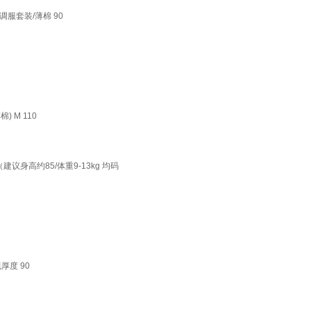
服套装/薄棉 90
 M 110
建议身高约85/体重9-13kg 均码
厚度 90