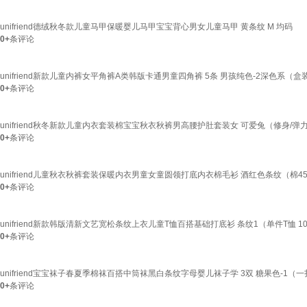
unifriend德绒秋冬款儿童马甲保暖婴儿马甲宝宝背心男女儿童马甲 黄条纹 M 均码
0+
条评论
unifriend新款儿童内裤女平角裤A类韩版卡通男童四角裤 5条 男孩纯色-2深色系（盒装/
0+
条评论
unifriend秋冬新款儿童内衣套装棉宝宝秋衣秋裤男高腰护肚套装女 可爱兔（修身/弹力/高
0+
条评论
unifriend儿童秋衣秋裤套装保暖内衣男童女童圆领打底内衣棉毛衫 酒红色条纹（棉45+
0+
条评论
unifriend新款韩版清新文艺宽松条纹上衣儿童T恤百搭基础打底衫 条纹1（单件T恤 100
0+
条评论
unifriend宝宝袜子春夏季棉袜百搭中筒袜黑白条纹字母婴儿袜子学 3双 糖果色-1（一
0+
条评论