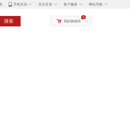
◇
◇
◇
◇
购
手机京东
关注京东
客户服务
网站导航
0
搜索
我的购物车
>