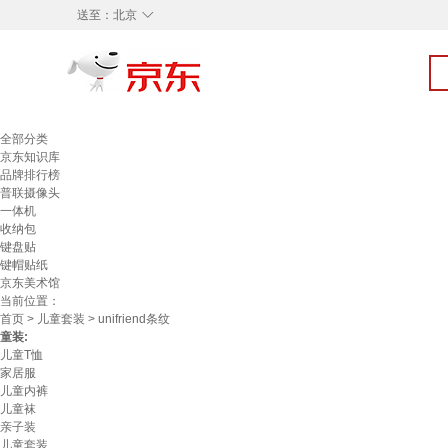
◇
送至：
北京
全部分类
京东知识库
品牌排行榜
普联摄像头
一体机
收纳包
键盘贴
键帽贴纸
京东美术馆
当前位置：
首页
>
儿童套装
> unifriend条纹
童装:
儿童T恤
家居服
儿童内裤
儿童袜
亲子装
儿童套装