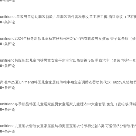
0+
条评论
unifriendc童装男童运动套装新款儿童套装两件套秋季女童卫衣卫裤 酒红条纹（卫衣裤
0+
条评论
unifriend2024年秋冬新款儿童秋衣秋裤棉A类宝宝内衣套装男女孩家 香芋紫条纹（修身
0+
条评论
unifriend韩版新款儿童内裤男童女童平角宝宝四角短裤 3条 男孩汽车（盒装内裤/一盒 
0+
条评论
尚澈声25夏Unifriend韩国儿童家居服薄棉中袖宝空调睡衣婴幼莫代尔 Happy米笑脸竹节棉
0+
条评论
unifriend冬季新品韩国儿童居家服男女童居家儿童睡衣中大童套装 兔兔（宽松版/薄棉 
0+
条评论
unifriend儿童睡衣套装女童家居服纯棉男宝宝睡衣竹节棉短袖A类 可爱熊(5分套装/竹节
0+
条评论