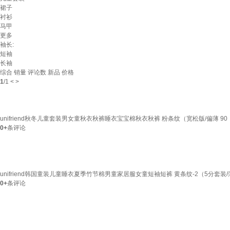
裙子
衬衫
马甲
更多
袖长:
短袖
长袖
综合
销量
评论数
新品
价格
1
/
1
<
>
unifriend秋冬儿童套装男女童秋衣秋裤睡衣宝宝棉秋衣秋裤 粉条纹（宽松版/偏薄 90
0+
条评论
unifriend韩国童装儿童睡衣夏季竹节棉男童家居服女童短袖短裤 黄条纹-2（5分套装/薄
0+
条评论