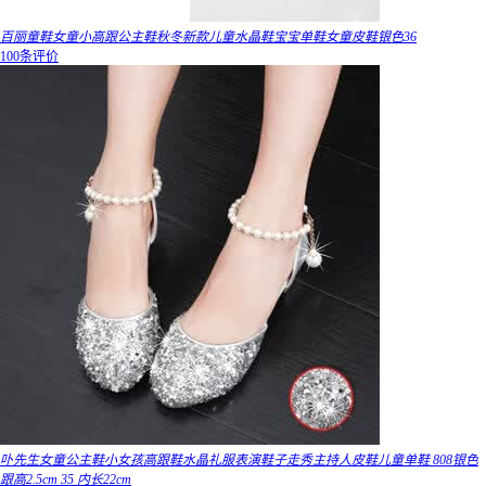
百丽童鞋女童小高跟公主鞋秋冬新款儿童水晶鞋宝宝单鞋女童皮鞋银色36
100条评价
卟先生女童公主鞋小女孩高跟鞋水晶礼服表演鞋子走秀主持人皮鞋儿童单鞋 808银色
跟高2.5cm 35 内长22cm