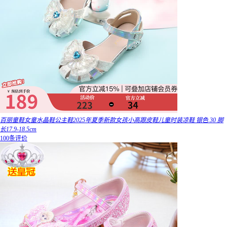
百丽童鞋女童水晶鞋公主鞋2025年夏季新款女孩小高跟皮鞋儿童时装凉鞋 银色 30 脚
长17.9-18.5cm
100条评价