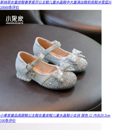
斯纳菲女童皮鞋春季爱莎公主鞋儿童水晶鞋中大童演出鞋软底鞋冰雪蓝26
20000条评价
小果家童品高跟鞋公主鞋女童皮鞋儿童水晶鞋小女孩 银色 32 内长20.3cm
100条评价