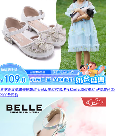
富罗迷女童甜美蝴蝶结水钻公主鞋时尚洋气软底水晶鞋单鞋 珠光白色 35
2000条评价