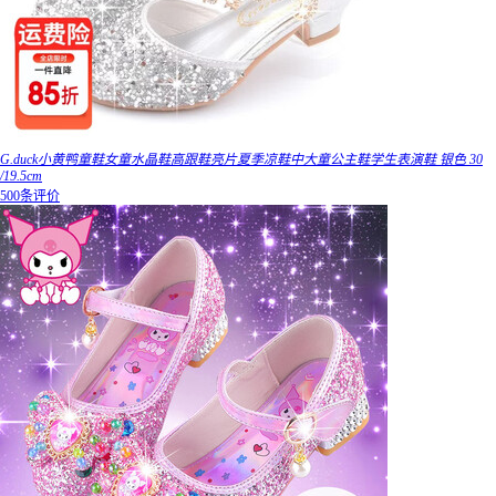
G.duck小黄鸭童鞋女童水晶鞋高跟鞋亮片夏季凉鞋中大童公主鞋学生表演鞋 银色 30
/19.5cm
500条评价