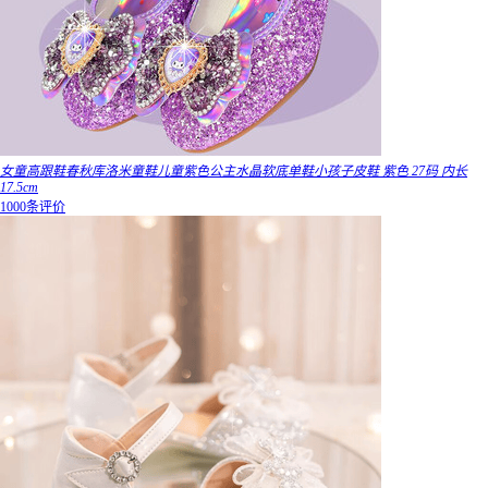
女童高跟鞋春秋库洛米童鞋儿童紫色公主水晶软底单鞋小孩子皮鞋 紫色 27码 内长
17.5cm
1000条评价