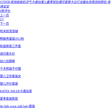
OTHER/其他娃娃机洋气卡通动漫儿童零钱包潮可爱萌卡丘叮当猫女孩男孩斜跨包 海
绵宝宝
0条评价
上一页
1/1
下一页
哈米奴泡泡袖
韩版男童装2012秋
秋装新款三件套
迪日套头衫
幼儿包脚裤
千木熙装牛仔服
婴儿卫衣套装女
婴儿开衫套装
KRTEK MILER卡通动漫
夏季套装新款
the little sugar milk baby套装