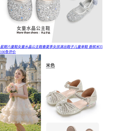
星期六童鞋女童水晶公主鞋春夏季女孩演出鞋子儿童单鞋 香槟米35
100条评价