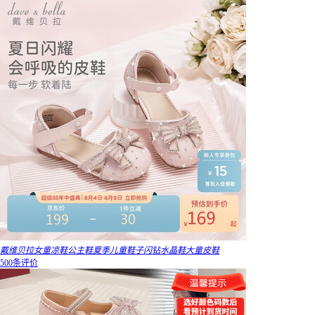
戴维贝拉女童凉鞋公主鞋夏季儿童鞋子闪钻水晶鞋大童皮鞋
500条评价