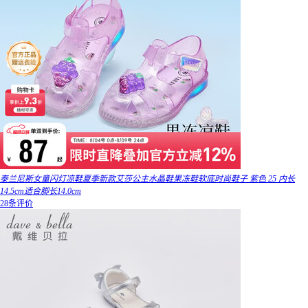
泰兰尼斯女童闪灯凉鞋夏季新款艾莎公主水晶鞋果冻鞋软底时尚鞋子 紫色 25 内长
14.5cm适合脚长14.0cm
28条评价