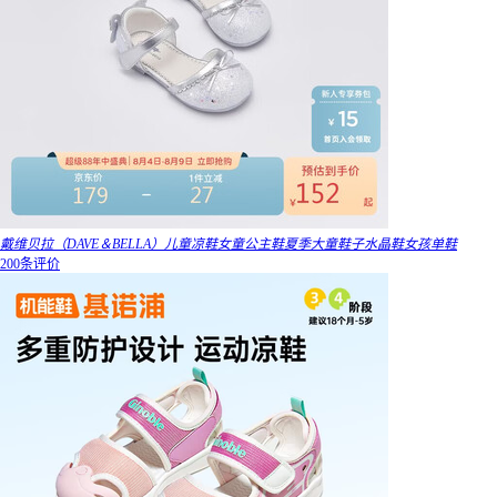
戴维贝拉（DAVE＆BELLA）儿童凉鞋女童公主鞋夏季大童鞋子水晶鞋女孩单鞋
200条评价