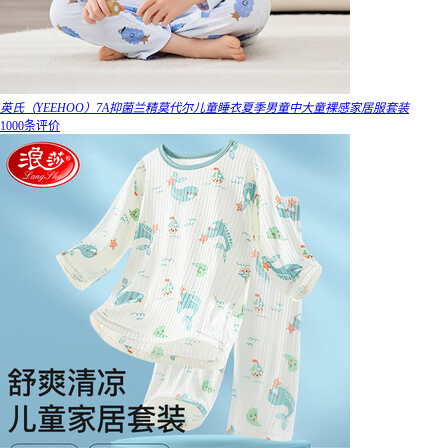
英氏（YEEHOO）7A抑菌兰精莫代尔儿童睡衣夏季男童中大童裸感家居服套装
1000条评价