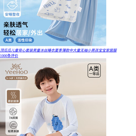
顶瓜瓜儿童背心套装男童冰丝睡衣夏季薄款中大童无袖小男孩宝宝家居服
1000条评价