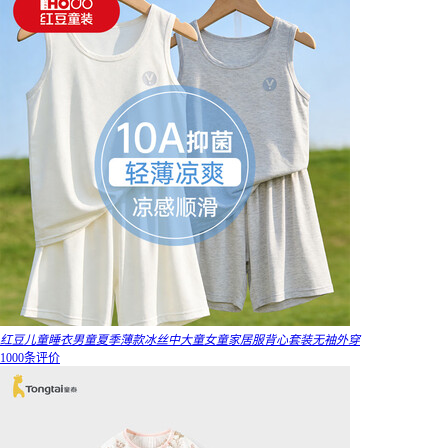
红豆儿童睡衣男童夏季薄款冰丝中大童女童家居服背心套装无袖外穿
1000条评价