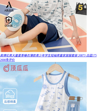
英博伦男大童夏季睡衣薄款青少年学生短袖男童家居服套装 20873 白蓝175
2000条评价