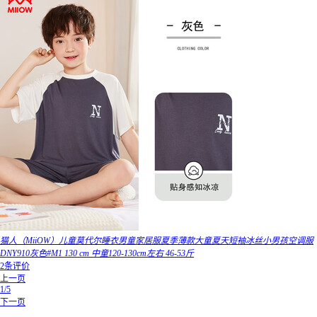
猫人（MiiOW）儿童莫代尔睡衣男童家居服夏季薄款大童夏天短袖冰丝小男孩空调服
DNY910灰色#M1 130 cm 中童120-130cm左右 46-53斤
2条评价
上一页
1/5
下一页