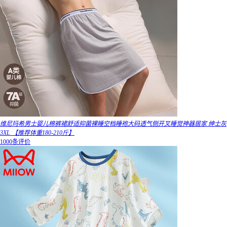
维尼玛希男士婴儿棉裤裙舒适抑菌裸睡空档睡袍大码透气侧开叉睡觉神器居家 绅士灰
3XL 【推荐体重180-210斤】
1000条评价