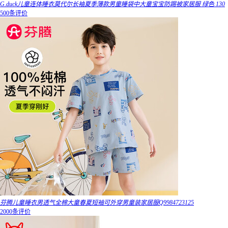
G.duck儿童连体睡衣莫代尔长袖夏季薄款男童睡袋中大童宝宝防踢被家居服 绿色 130
500条评价
芬腾儿童睡衣男透气全棉大童春夏短袖可外穿男童装家居服Q9984723125
2000条评价