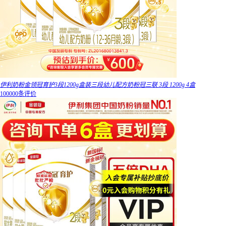
伊利奶粉金领冠育护3段1200g盒装三段幼儿配方奶粉冠三联 3段 1200g 4盒
100000条评价