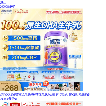
算）
20000条评价
伊利QQ星榛高紫金儿童奶粉增强免疫力4段3岁+700g*1罐 CBP/乳铁蛋白
200000条评价