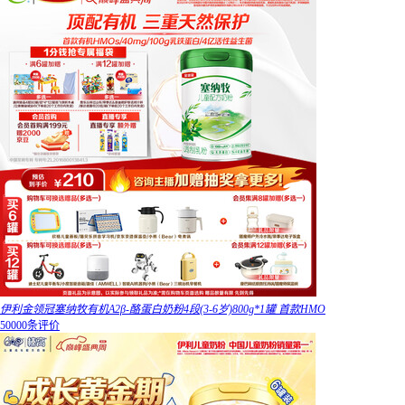
伊利金领冠塞纳牧有机A2β-酪蛋白奶粉4段(3-6岁)800g*1罐 首款HMO
50000条评价