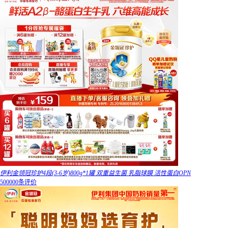
伊利金领冠珍护4段(3-6岁)800g*1罐 双重益生菌 乳脂球膜 活性蛋白OPN
500000条评价