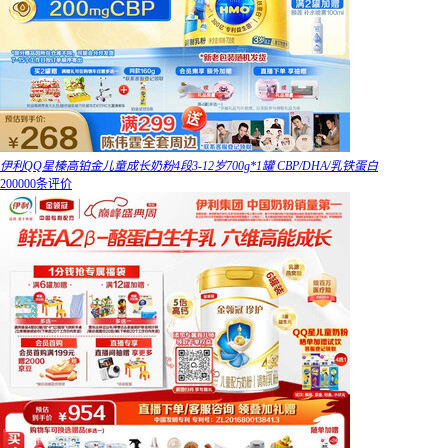
伊利QQ星榛高铂金儿童成长奶粉4段3-12岁700g*1罐 CBP/DHA/乳铁蛋白
200000条评价