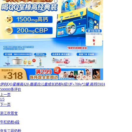
伊利QQ星榛高A2β-酪蛋白儿童成长奶粉4段3岁+700g*2罐 高钙/DHA
500000条评价
上一页
1/5
下一页
浙江欢恩宝
牛栏奶粉4段
京东三段奶粉