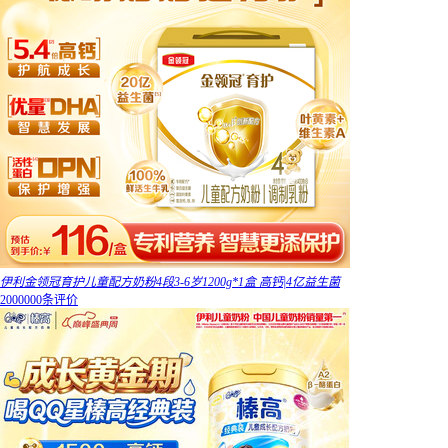
伊利金领冠育护儿童配方奶粉4段3-6岁1200g*1盒 高钙|4亿益生菌
2000000条评价