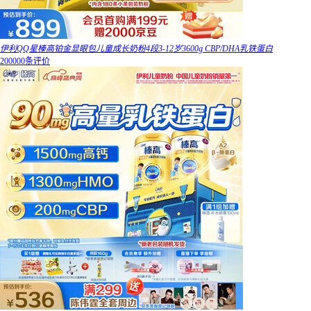
伊利QQ星榛高铂金显眼包儿童成长奶粉4段3-12岁3600g CBP/DHA乳铁蛋白
200000条评价