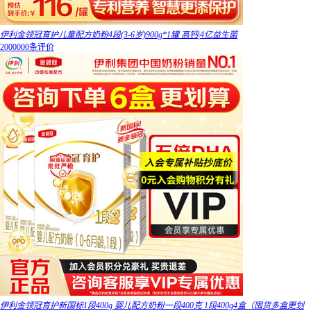
伊利金领冠育护儿童配方奶粉4段(3-6岁)900g*1罐 高钙|4亿益生菌
2000000条评价
伊利金领冠育护新国标1段400g 婴儿配方奶粉一段400克 1段400g4盒（囤货多盒更划