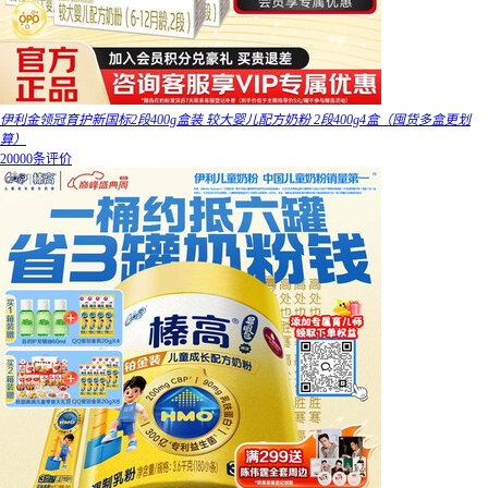
伊利金领冠育护新国标2段400g盒装 较大婴儿配方奶粉 2段400g4盒（囤货多盒更划
算）
20000条评价