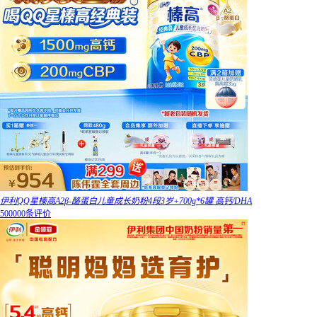
伊利QQ星榛高A2β-酪蛋白儿童成长奶粉4段3岁+700g*6罐 高钙/DHA
500000条评价