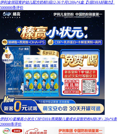
伊利金领冠育护幼儿配方奶粉3段12-36个月1200g*4盒【5倍DHA好脑力】
5000000条评价
伊利QQ星榛高小状元 CBP/DHA/燕窝酸儿童成长益智奶粉4段6岁+ 20g*4条
200000条评价