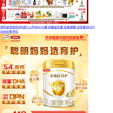
伊利金领冠珍护4段(3-6岁)800g*6罐 双重益生菌 乳脂球膜 活性蛋白OPN
500000条评价