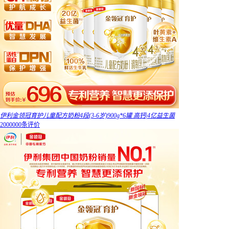
伊利金领冠育护儿童配方奶粉4段(3-6岁)900g*6罐 高钙|4亿益生菌
2000000条评价