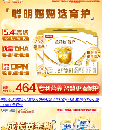
伊利金领冠育护儿童配方奶粉4段3-6岁1200g*4盒 高钙|4亿益生菌
2000000条评价