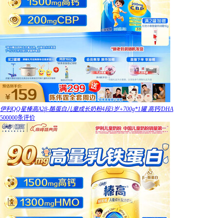
伊利QQ星榛高A2β-酪蛋白儿童成长奶粉4段3岁+700g*1罐 高钙/DHA
500000条评价