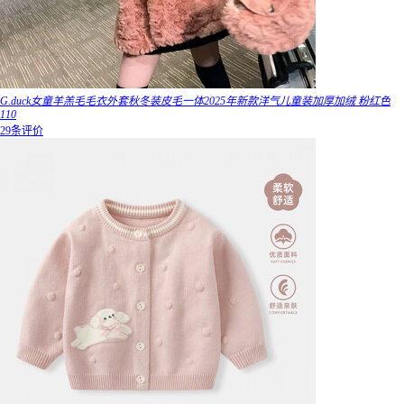
G.duck女童羊羔毛毛衣外套秋冬装皮毛一体2025年新款洋气儿童装加厚加绒 粉红色
110
29条评价