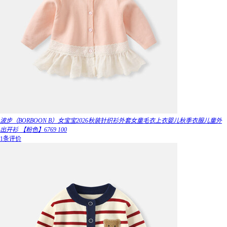
波步（BORBOON B）女宝宝2026秋装针织衫外套女童毛衣上衣婴儿秋季衣服儿童外
出开衫 【粉色】6769 100
1条评价