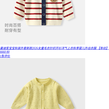
曼迪笙宝宝秋装外套新款2026女童毛衣针织开衫洋气上衣秋季婴儿外出衣服 【条纹】
6660 80
1条评价