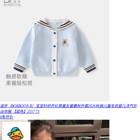
波步（BORBOON B）宝宝针织开衫男童女童春秋外套2026秋装儿童毛衣婴儿洋气外
出衣服 【蓝色】2557 73
0条评价