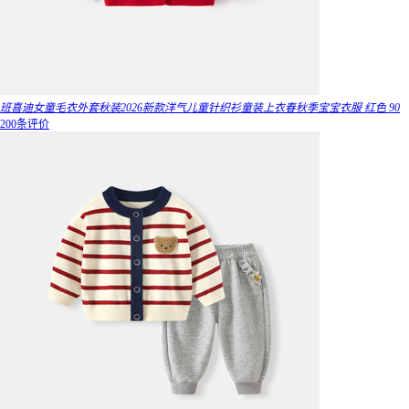
班喜迪女童毛衣外套秋装2026新款洋气儿童针织衫童装上衣春秋季宝宝衣服 红色 90
200条评价