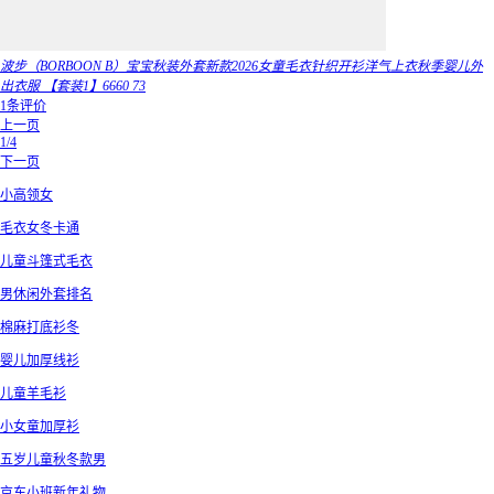
波步（BORBOON B）宝宝秋装外套新款2026女童毛衣针织开衫洋气上衣秋季婴儿外
出衣服 【套装1】6660 73
1条评价
上一页
1/4
下一页
小高领女
毛衣女冬卡通
儿童斗篷式毛衣
男休闲外套排名
棉麻打底衫冬
婴儿加厚线衫
儿童羊毛衫
小女童加厚衫
五岁儿童秋冬款男
京东小班新年礼物