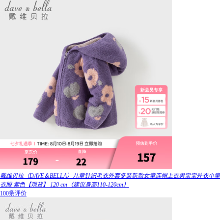
戴维贝拉（DAVE＆BELLA）儿童针织毛衣外套冬装新款女童连帽上衣男宝宝外衣小童
衣服 紫色【现货】 120 cm（建议身高110-120cm）
100条评价