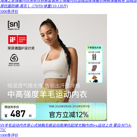
海澜之家保暖内衣男秋衣秋裤套装男士保暖内衣加绒加厚保暖衣棉裤保暖裤男 加绒加
厚抗菌防螨-黑灰 L -170/95(体重110-130斤)
5000条评价
SN羊毛运动内衣背心式抹胸无痕运动高弹抗起球文胸内衣bra运动上衣 雾白 M75A-
75C
1000条评价